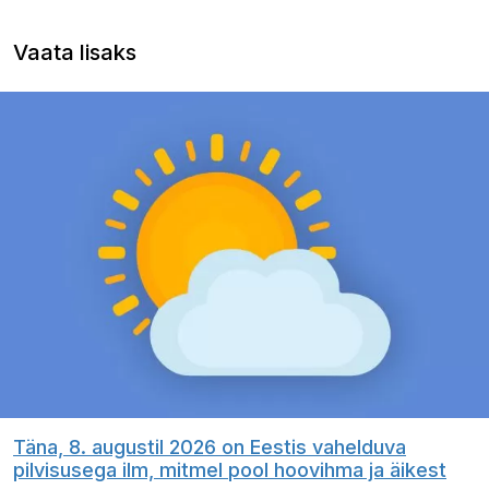
Vaata lisaks
Täna, 8. augustil 2026 on Eestis vahelduva
pilvisusega ilm, mitmel pool hoovihma ja äikest