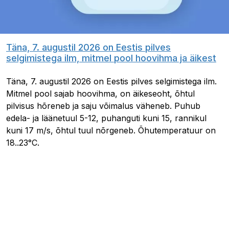
Täna, 7. augustil 2026 on Eestis pilves
selgimistega ilm, mitmel pool hoovihma ja äikest
Täna, 7. augustil 2026 on Eestis pilves selgimistega ilm.
Mitmel pool sajab hoovihma, on äikeseoht, õhtul
pilvisus hõreneb ja saju võimalus väheneb. Puhub
edela- ja läänetuul 5-12, puhanguti kuni 15, rannikul
kuni 17 m/s, õhtul tuul nõrgeneb. Õhutemperatuur on
18..23°C.