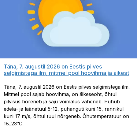
Täna, 7. augustil 2026 on Eestis pilves
selgimistega ilm, mitmel pool hoovihma ja äikest
Täna, 7. augustil 2026 on Eestis pilves selgimistega ilm.
Mitmel pool sajab hoovihma, on äikeseoht, õhtul
pilvisus hõreneb ja saju võimalus väheneb. Puhub
edela- ja läänetuul 5-12, puhanguti kuni 15, rannikul
kuni 17 m/s, õhtul tuul nõrgeneb. Õhutemperatuur on
18..23°C.