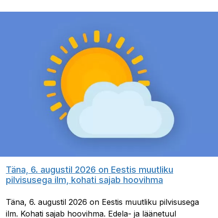
Täna, 6. augustil 2026 on Eestis muutliku
pilvisusega ilm, kohati sajab hoovihma
Täna, 6. augustil 2026 on Eestis muutliku pilvisusega
ilm. Kohati sajab hoovihma. Edela- ja läänetuul