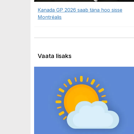
Kanada GP 2026 saab täna hoo sisse
Montréalis
Vaata lisaks