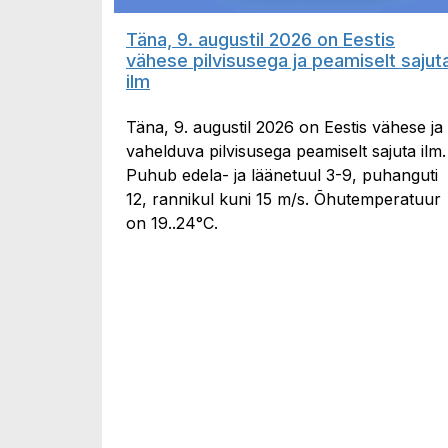
Täna, 9. augustil 2026 on Eestis
vähese pilvisusega ja peamiselt sajut
ilm
Täna, 9. augustil 2026 on Eestis vähese ja
vahelduva pilvisusega peamiselt sajuta ilm.
Puhub edela- ja läänetuul 3-9, puhanguti
12, rannikul kuni 15 m/s. Õhutemperatuur
on 19..24°C.