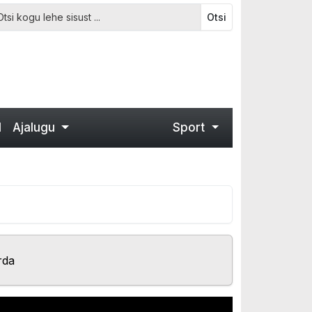
Otsi
d
Ajalugu
Sport
rda