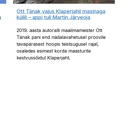
Ott Tänak vajus Klaperjahil masinaga
a
külili – appi tuli Martin Järveoja
2019. aasta autoralli maailmameister Ott
Tänak pani end nädalavahetusel proovile
tavapärasest hoopis teistsugusel rajal,
osaledes esimest korda maasturite
kestvussõidul Klaperjaht.