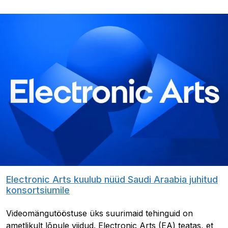
Electronic Arts kuulub nüüd Saudi Araabia juhitud
konsortsiumile
Videomängutööstuse üks suurimaid tehinguid on
ametlikult lõpule viidud. Electronic Arts (EA) teatas, et