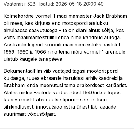
Vaatamisi: 528, lisatud: 2026-05-18 20:00:49 -
Kolmekordne vormel-1 maailmameister Jack Brabham
oli mees, kes kirjutas end motospordi ajalukku
ainulaadse saavutusega – ta on siiani ainus sõitja, kes
võitis maailmameistritiitli enda nime kandnud autoga.
Austraalia legend krooniti maailmameistriks aastatel
1959, 1960 ja 1966 ning tema mõju vormel-1 arengule
ulatub kaugele tänapäeva.
Dokumentaalfilm viib vaatajad tagasi mootorispordi
kuldaega, tuues ekraanile haruldasi arhiivikaadreid ja
Brabhami enda meenutusi tema erakordsest karjäärist.
Alates midget-autode võidusõidust 1940ndate lõpus
kuni vormel-1 absoluutse tipuni – see on lugu
sihikindlusest, innovatsioonist ja ühest läbi aegade
suurimast võidusõitjast.