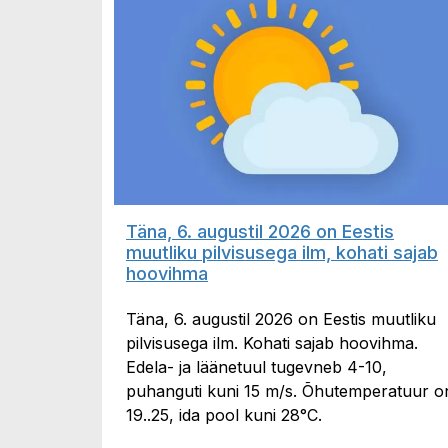
Täna, 6. augustil 2026 on Eestis
muutliku pilvisusega ilm, kohati sajab
hoovihma
Täna, 6. augustil 2026 on Eestis muutliku
pilvisusega ilm. Kohati sajab hoovihma.
Edela- ja läänetuul tugevneb 4-10,
puhanguti kuni 15 m/s. Õhutemperatuur o
19..25, ida pool kuni 28°C.