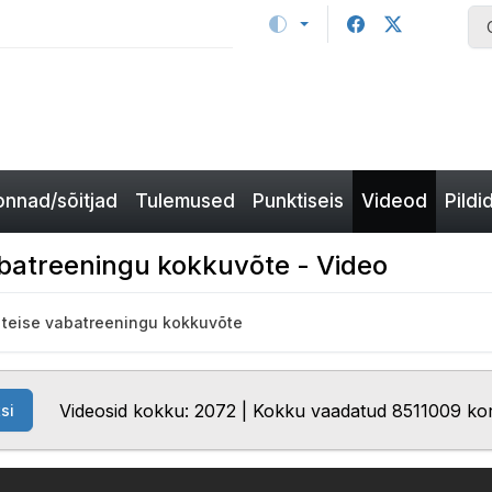
nnad/sõitjad
Tulemused
Punktiseis
Videod
Pildi
abatreeningu kokkuvõte - Video
 teise vabatreeningu kokkuvõte
Videosid kokku: 2072 | Kokku vaadatud 8511009 ko
si