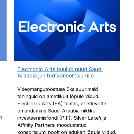
Electronic Arts kuulub nüüd Saudi
Araabia juhitud konsortsiumile
Videomängutööstuse üks suurimaid
tehinguid on ametlikult lõpule viidud.
Electronic Arts (EA) teatas, et ettevõtte
omandamine Saudi Araabia riikliku
n
investeerimisfondi (PIF), Silver Lake'i ja
Affinity Partnersi moodustatud
konsortsiumi poolt on edukalt lõpule viidud.