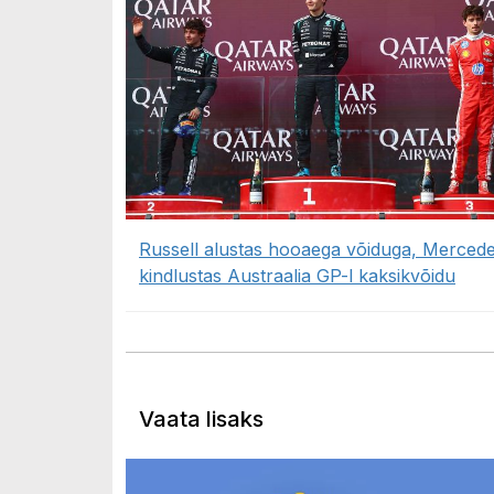
Russell alustas hooaega võiduga, Merced
kindlustas Austraalia GP-l kaksikvõidu
Vaata lisaks