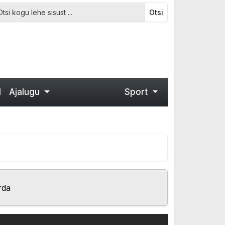
Otsi
d
Ajalugu
Sport
rda