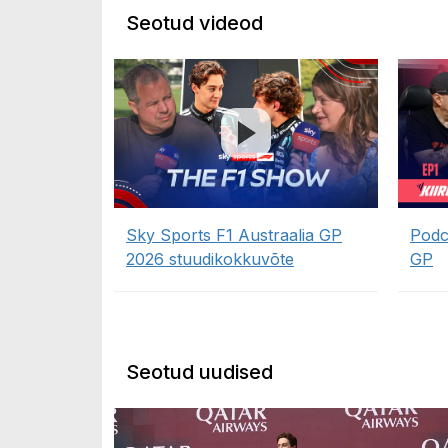
Seotud videod
Sky Sports F1 Austraalia GP
Podca
2026 stuudikokkuvõte
GP
Seotud uudised