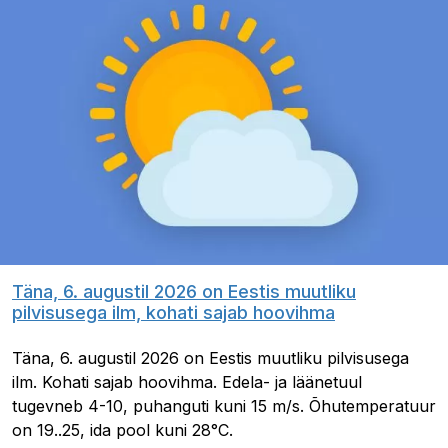
Täna, 6. augustil 2026 on Eestis muutliku
pilvisusega ilm, kohati sajab hoovihma
Täna, 6. augustil 2026 on Eestis muutliku pilvisusega
ilm. Kohati sajab hoovihma. Edela- ja läänetuul
tugevneb 4-10, puhanguti kuni 15 m/s. Õhutemperatuur
on 19..25, ida pool kuni 28°C.