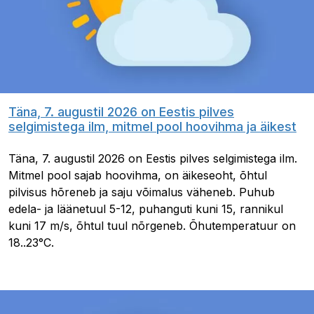
Täna, 7. augustil 2026 on Eestis pilves
selgimistega ilm, mitmel pool hoovihma ja äikest
Täna, 7. augustil 2026 on Eestis pilves selgimistega ilm.
Mitmel pool sajab hoovihma, on äikeseoht, õhtul
pilvisus hõreneb ja saju võimalus väheneb. Puhub
edela- ja läänetuul 5-12, puhanguti kuni 15, rannikul
kuni 17 m/s, õhtul tuul nõrgeneb. Õhutemperatuur on
18..23°C.