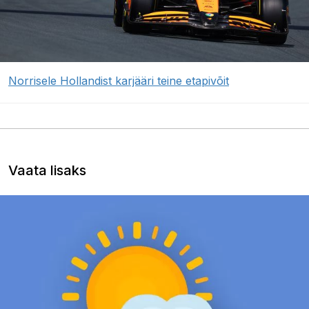
Norrisele Hollandist karjääri teine etapivõit
Vaata lisaks