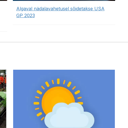
Algaval nädalavahetusel sõidetakse USA
GP 2023