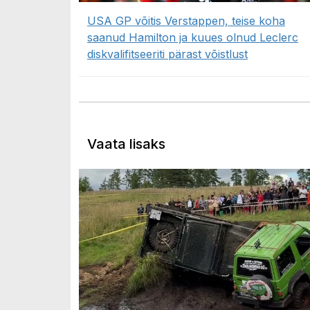
USA GP võitis Verstappen, teise koha
saanud Hamilton ja kuues olnud Leclerc
diskvalifitseeriti pärast võistlust
Vaata lisaks