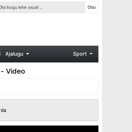
Otsi
d
Ajalugu
Sport
 - Video
rda