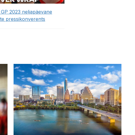
GP 2023 neljapäevane
ate pressikonverents