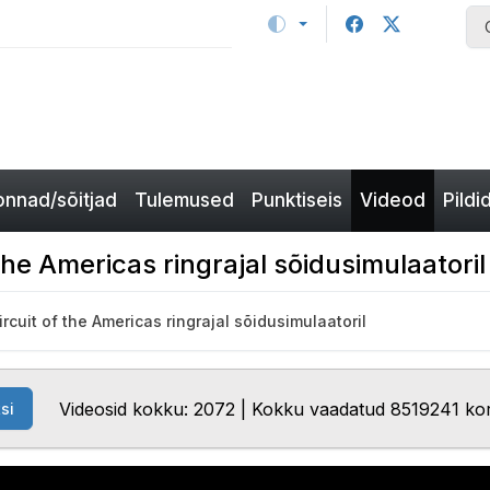
nnad/sõitjad
Tulemused
Punktiseis
Videod
Pildi
 the Americas ringrajal sõidusimulaatoril
ircuit of the Americas ringrajal sõidusimulaatoril
Videosid kokku: 2072 | Kokku vaadatud 8519241 ko
si