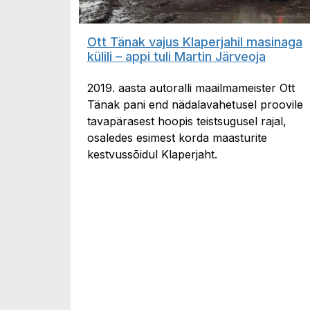
Ott Tänak vajus Klaperjahil masinaga
külili – appi tuli Martin Järveoja
2019. aasta autoralli maailmameister Ott
Tänak pani end nädalavahetusel proovile
tavapärasest hoopis teistsugusel rajal,
osaledes esimest korda maasturite
kestvussõidul Klaperjaht.