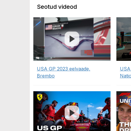
Seotud videod
USA GP 2023 eelvaade,
USA 
Brembo
Nati