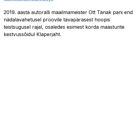
2019. aasta autoralli maailmameister Ott Tänak pani end
nädalavahetusel proovile tavapärasest hoopis
teistsugusel rajal, osaledes esimest korda maasturite
kestvussõidul Klaperjaht.