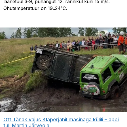
läänetuul 3-9, puhanguti 12, rannikul kuni 15 m/s.
Õhutemperatuur on 19..24°C.
Ott Tänak vajus Klaperjahil masinaga külili – appi
tuli Martin Järveoja