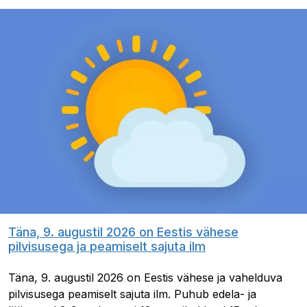
Täna, 9. augustil 2026 on Eestis vähese
pilvisusega ja peamiselt sajuta ilm
Täna, 9. augustil 2026 on Eestis vähese ja vahelduva
pilvisusega peamiselt sajuta ilm. Puhub edela- ja