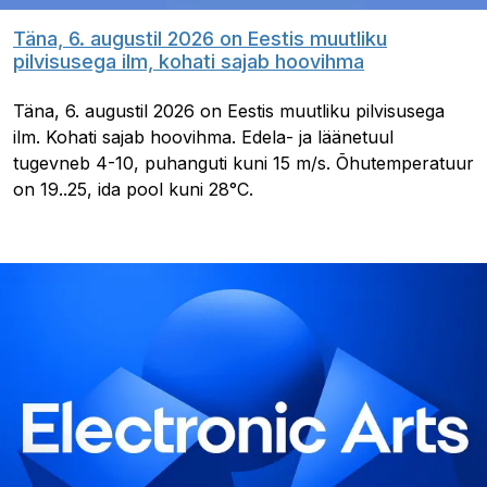
Täna, 6. augustil 2026 on Eestis muutliku
pilvisusega ilm, kohati sajab hoovihma
Täna, 6. augustil 2026 on Eestis muutliku pilvisusega
ilm. Kohati sajab hoovihma. Edela- ja läänetuul
tugevneb 4-10, puhanguti kuni 15 m/s. Õhutemperatuur
on 19..25, ida pool kuni 28°C.