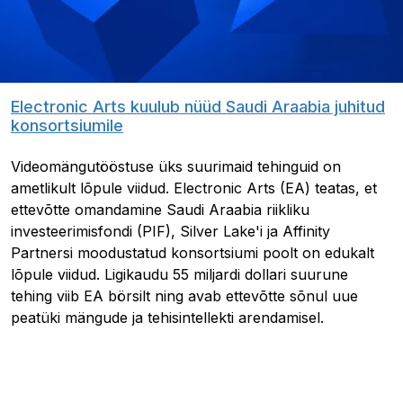
Electronic Arts kuulub nüüd Saudi Araabia juhitud
konsortsiumile
Videomängutööstuse üks suurimaid tehinguid on
ametlikult lõpule viidud. Electronic Arts (EA) teatas, et
ettevõtte omandamine Saudi Araabia riikliku
investeerimisfondi (PIF), Silver Lake'i ja Affinity
Partnersi moodustatud konsortsiumi poolt on edukalt
lõpule viidud. Ligikaudu 55 miljardi dollari suurune
tehing viib EA börsilt ning avab ettevõtte sõnul uue
peatüki mängude ja tehisintellekti arendamisel.