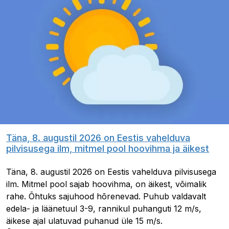
Täna, 8. augustil 2026 on Eestis vahelduva
pilvisusega ilm, mitmel pool hoovihma ja äikest
Täna, 8. augustil 2026 on Eestis vahelduva pilvisusega
ilm. Mitmel pool sajab hoovihma, on äikest, võimalik
rahe. Õhtuks sajuhood hõrenevad. Puhub valdavalt
edela- ja läänetuul 3-9, rannikul puhanguti 12 m/s,
äikese ajal ulatuvad puhanud üle 15 m/s.