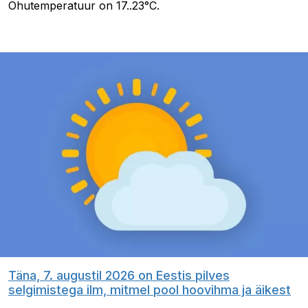
Õhutemperatuur on 17..23°C.
Täna, 7. augustil 2026 on Eestis pilves
selgimistega ilm, mitmel pool hoovihma ja äikest