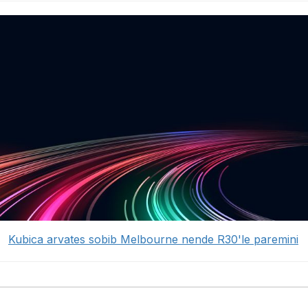
Kubica arvates sobib Melbourne nende R30'le paremini