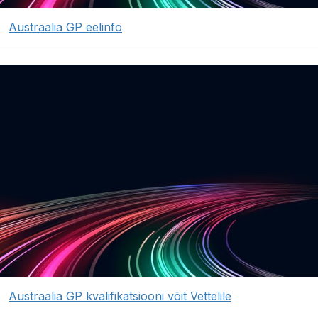
Austraalia GP eelinfo
Austraalia GP kvalifikatsiooni võit Vettelile