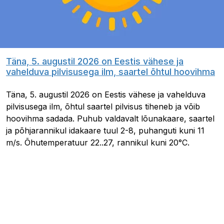
Täna, 5. augustil 2026 on Eestis vähese ja
vahelduva pilvisusega ilm, saartel õhtul hoovihma
Täna, 5. augustil 2026 on Eestis vähese ja vahelduva
pilvisusega ilm, õhtul saartel pilvisus tiheneb ja võib
hoovihma sadada. Puhub valdavalt lõunakaare, saartel
ja põhjarannikul idakaare tuul 2-8, puhanguti kuni 11
m/s. Õhutemperatuur 22..27, rannikul kuni 20°C.