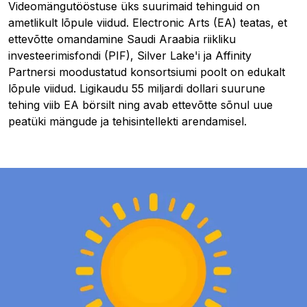
Videomängutööstuse üks suurimaid tehinguid on
ametlikult lõpule viidud. Electronic Arts (EA) teatas, et
ettevõtte omandamine Saudi Araabia riikliku
investeerimisfondi (PIF), Silver Lake'i ja Affinity
Partnersi moodustatud konsortsiumi poolt on edukalt
lõpule viidud. Ligikaudu 55 miljardi dollari suurune
tehing viib EA börsilt ning avab ettevõtte sõnul uue
peatüki mängude ja tehisintellekti arendamisel.