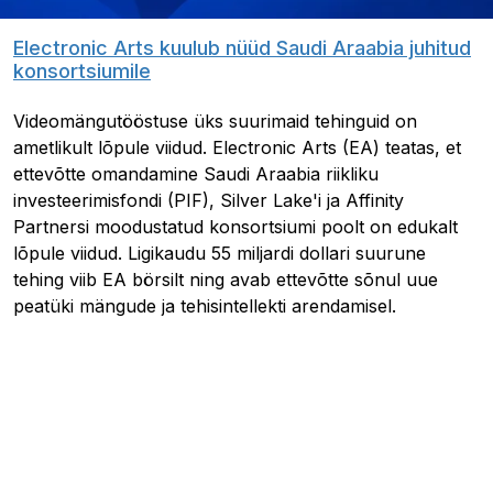
Electronic Arts kuulub nüüd Saudi Araabia juhitud
konsortsiumile
Videomängutööstuse üks suurimaid tehinguid on
ametlikult lõpule viidud. Electronic Arts (EA) teatas, et
ettevõtte omandamine Saudi Araabia riikliku
investeerimisfondi (PIF), Silver Lake'i ja Affinity
Partnersi moodustatud konsortsiumi poolt on edukalt
lõpule viidud. Ligikaudu 55 miljardi dollari suurune
tehing viib EA börsilt ning avab ettevõtte sõnul uue
peatüki mängude ja tehisintellekti arendamisel.