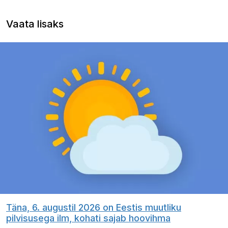
Vaata lisaks
Täna, 6. augustil 2026 on Eestis muutliku
pilvisusega ilm, kohati sajab hoovihma