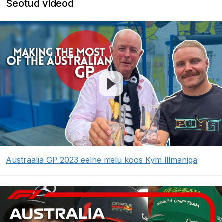
Seotud videod
Austraalia GP 2023 eelne melu koos Kym Illmaniga