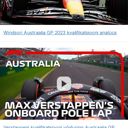
Windsori Austraalia GP 2023 kvalifikatsiooni analüüs
Verstappeni kvalifikatsiooni võiduring Austraalia GP