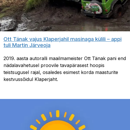
Ott Tänak vajus Klaperjahil masinaga külili – appi
tuli Martin Järveoja
2019. aasta autoralli maailmameister Ott Tänak pani end
nädalavahetusel proovile tavapärasest hoopis
teistsugusel rajal, osaledes esimest korda maasturite
kestvussõidul Klaperjaht.