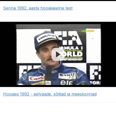
Senna 1992. aasta hooajaeelne test
Hooaeg 1992 - eelvaade, sõitjad ja meeskonnad