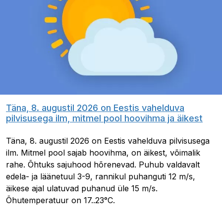
Täna, 8. augustil 2026 on Eestis vahelduva
pilvisusega ilm, mitmel pool hoovihma ja äikest
Täna, 8. augustil 2026 on Eestis vahelduva pilvisusega
ilm. Mitmel pool sajab hoovihma, on äikest, võimalik
rahe. Õhtuks sajuhood hõrenevad. Puhub valdavalt
edela- ja läänetuul 3-9, rannikul puhanguti 12 m/s,
äikese ajal ulatuvad puhanud üle 15 m/s.
Õhutemperatuur on 17..23°C.