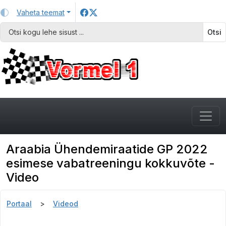
Vaheta teemat
Otsi
Araabia Ühendemiraatide GP 2022
esimese vabatreeningu kokkuvõte -
Video
Portaal
Videod