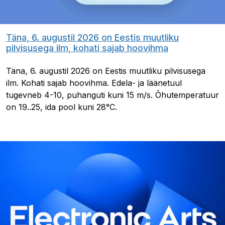
Täna, 6. augustil 2026 on Eestis muutliku
pilvisusega ilm, kohati sajab hoovihma
Täna, 6. augustil 2026 on Eestis muutliku pilvisusega
ilm. Kohati sajab hoovihma. Edela- ja läänetuul
tugevneb 4-10, puhanguti kuni 15 m/s. Õhutemperatuur
on 19..25, ida pool kuni 28°C.