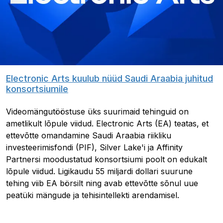
Electronic Arts kuulub nüüd Saudi Araabia juhitud
konsortsiumile
Videomängutööstuse üks suurimaid tehinguid on
ametlikult lõpule viidud. Electronic Arts (EA) teatas, et
ettevõtte omandamine Saudi Araabia riikliku
investeerimisfondi (PIF), Silver Lake'i ja Affinity
Partnersi moodustatud konsortsiumi poolt on edukalt
lõpule viidud. Ligikaudu 55 miljardi dollari suurune
tehing viib EA börsilt ning avab ettevõtte sõnul uue
peatüki mängude ja tehisintellekti arendamisel.