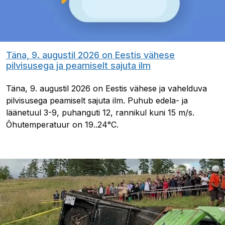
Täna, 9. augustil 2026 on Eestis vähese
pilvisusega ja peamiselt sajuta ilm
Täna, 9. augustil 2026 on Eestis vähese ja vahelduva
pilvisusega peamiselt sajuta ilm. Puhub edela- ja
läänetuul 3-9, puhanguti 12, rannikul kuni 15 m/s.
Õhutemperatuur on 19..24°C.