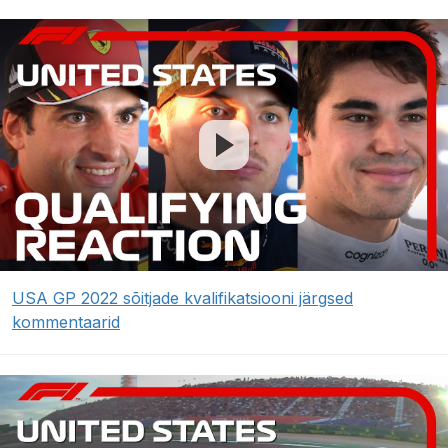
USA GP 2022 sõitjade kvalifikatsiooni järgsed
kommentaarid