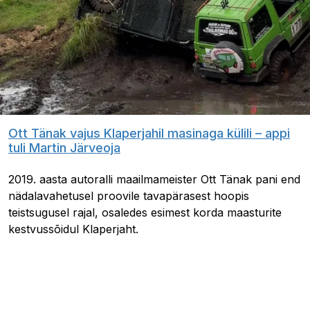
Ott Tänak vajus Klaperjahil masinaga külili – appi
tuli Martin Järveoja
2019. aasta autoralli maailmameister Ott Tänak pani end
nädalavahetusel proovile tavapärasest hoopis
teistsugusel rajal, osaledes esimest korda maasturite
kestvussõidul Klaperjaht.