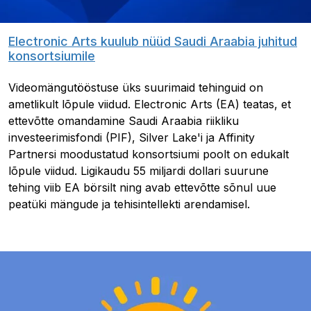
Electronic Arts kuulub nüüd Saudi Araabia juhitud
konsortsiumile
Videomängutööstuse üks suurimaid tehinguid on
ametlikult lõpule viidud. Electronic Arts (EA) teatas, et
ettevõtte omandamine Saudi Araabia riikliku
investeerimisfondi (PIF), Silver Lake'i ja Affinity
Partnersi moodustatud konsortsiumi poolt on edukalt
lõpule viidud. Ligikaudu 55 miljardi dollari suurune
tehing viib EA börsilt ning avab ettevõtte sõnul uue
peatüki mängude ja tehisintellekti arendamisel.