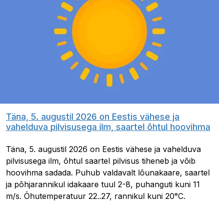
Täna, 5. augustil 2026 on Eestis vähese ja
vahelduva pilvisusega ilm, saartel õhtul hoovihma
Täna, 5. augustil 2026 on Eestis vähese ja vahelduva
pilvisusega ilm, õhtul saartel pilvisus tiheneb ja võib
hoovihma sadada. Puhub valdavalt lõunakaare, saartel
ja põhjarannikul idakaare tuul 2-8, puhanguti kuni 11
m/s. Õhutemperatuur 22..27, rannikul kuni 20°C.