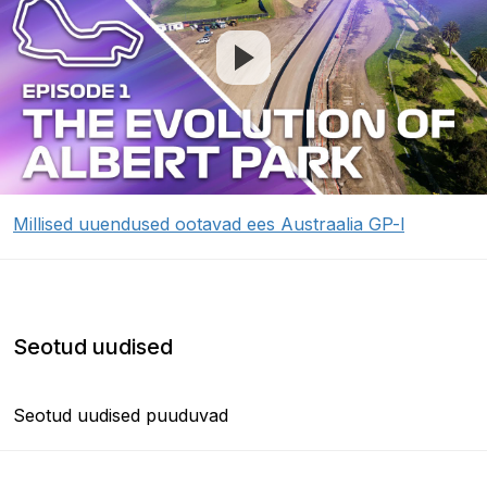
Millised uuendused ootavad ees Austraalia GP-l
Seotud uudised
Seotud uudised puuduvad