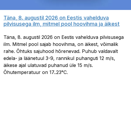
Täna, 8. augustil 2026 on Eestis vahelduva
pilvisusega ilm, mitmel pool hoovihma ja äikest
Täna, 8. augustil 2026 on Eestis vahelduva pilvisusega
ilm. Mitmel pool sajab hoovihma, on äikest, võimalik
rahe. Õhtuks sajuhood hõrenevad. Puhub valdavalt
edela- ja läänetuul 3-9, rannikul puhanguti 12 m/s,
äikese ajal ulatuvad puhanud üle 15 m/s.
Õhutemperatuur on 17..23°C.