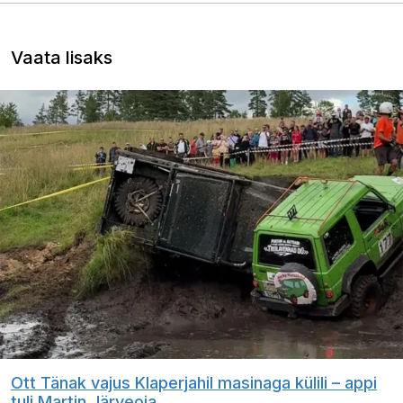
Vaata lisaks
Ott Tänak vajus Klaperjahil masinaga külili – appi
tuli Martin Järveoja