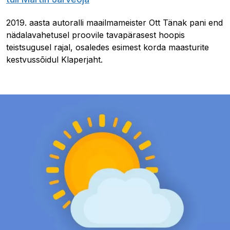
2019. aasta autoralli maailmameister Ott Tänak pani end
nädalavahetusel proovile tavapärasest hoopis
teistsugusel rajal, osaledes esimest korda maasturite
kestvussõidul Klaperjaht.