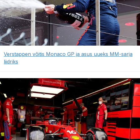
Verstappen võitis Monaco GP ja asus uueks MM-sarja
liidriks