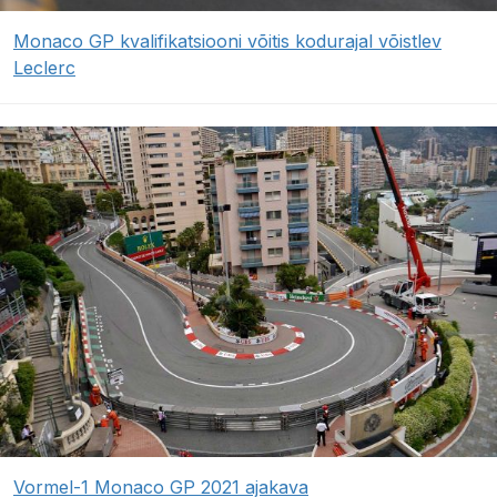
Monaco GP kvalifikatsiooni võitis kodurajal võistlev
Leclerc
Vormel-1 Monaco GP 2021 ajakava