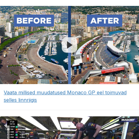
Vaata millised muudatused Monaco GP eel toimuvad
selles linnriigis