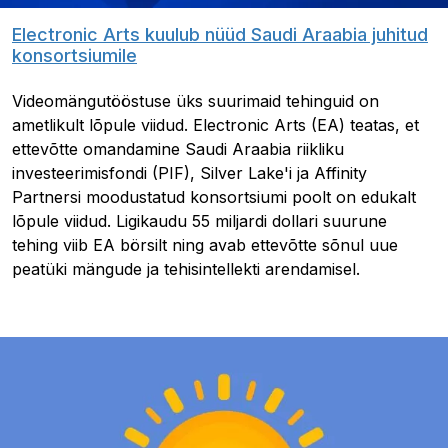
Electronic Arts kuulub nüüd Saudi Araabia juhitud
konsortsiumile
Videomängutööstuse üks suurimaid tehinguid on
ametlikult lõpule viidud. Electronic Arts (EA) teatas, et
ettevõtte omandamine Saudi Araabia riikliku
investeerimisfondi (PIF), Silver Lake'i ja Affinity
Partnersi moodustatud konsortsiumi poolt on edukalt
lõpule viidud. Ligikaudu 55 miljardi dollari suurune
tehing viib EA börsilt ning avab ettevõtte sõnul uue
peatüki mängude ja tehisintellekti arendamisel.