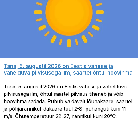
Täna, 5. augustil 2026 on Eestis vähese ja
vahelduva pilvisusega ilm, saartel õhtul hoovihma
Täna, 5. augustil 2026 on Eestis vähese ja vahelduva
pilvisusega ilm, õhtul saartel pilvisus tiheneb ja võib
hoovihma sadada. Puhub valdavalt lõunakaare, saartel
ja põhjarannikul idakaare tuul 2-8, puhanguti kuni 11
m/s. Õhutemperatuur 22..27, rannikul kuni 20°C.