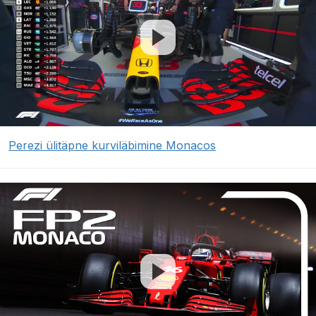
Perezi ülitäpne kurviläbimine Monacos