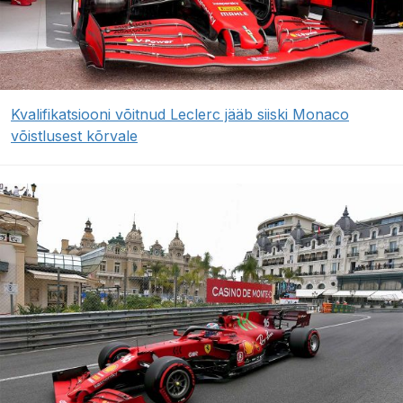
Kvalifikatsiooni võitnud Leclerc jääb siiski Monaco
võistlusest kõrvale