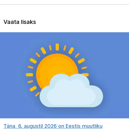
Vaata lisaks
Täna, 6. augustil 2026 on Eestis muutliku