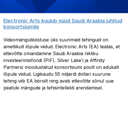
Electronic Arts kuulub nüüd Saudi Araabia juhitud
konsortsiumile
Videomängutööstuse üks suurimaid tehinguid on
ametlikult lõpule viidud. Electronic Arts (EA) teatas, et
ettevõtte omandamine Saudi Araabia riikliku
investeerimisfondi (PIF), Silver Lake'i ja Affinity
Partnersi moodustatud konsortsiumi poolt on edukalt
lõpule viidud. Ligikaudu 55 miljardi dollari suurune
tehing viib EA börsilt ning avab ettevõtte sõnul uue
peatüki mängude ja tehisintellekti arendamisel.