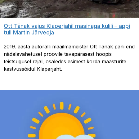
Ott Tänak vajus Klaperjahil masinaga külili – appi
tuli Martin Järveoja
2019. aasta autoralli maailmameister Ott Tänak pani end
nädalavahetusel proovile tavapärasest hoopis
teistsugusel rajal, osaledes esimest korda maasturite
kestvussõidul Klaperjaht.