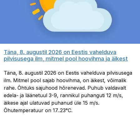
Täna, 8. augustil 2026 on Eestis vahelduva
pilvisusega ilm, mitmel pool hoovihma ja äikest
Täna, 8. augustil 2026 on Eestis vahelduva pilvisusega
ilm. Mitmel pool sajab hoovihma, on äikest, võimalik
rahe. Õhtuks sajuhood hõrenevad. Puhub valdavalt
edela- ja läänetuul 3-9, rannikul puhanguti 12 m/s,
äikese ajal ulatuvad puhanud üle 15 m/s.
Õhutemperatuur on 17..23°C.