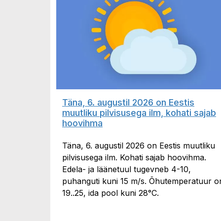
Täna, 6. augustil 2026 on Eestis
muutliku pilvisusega ilm, kohati sajab
hoovihma
Täna, 6. augustil 2026 on Eestis muutliku
pilvisusega ilm. Kohati sajab hoovihma.
Edela- ja läänetuul tugevneb 4-10,
puhanguti kuni 15 m/s. Õhutemperatuur o
19..25, ida pool kuni 28°C.