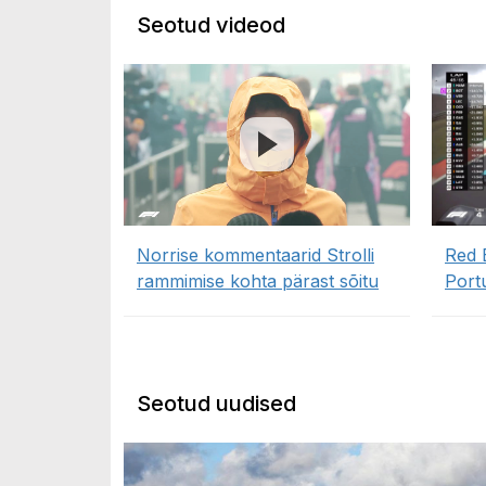
Seotud videod
Norrise kommentaarid Strolli
Red B
rammimise kohta pärast sõitu
Portu
Seotud uudised