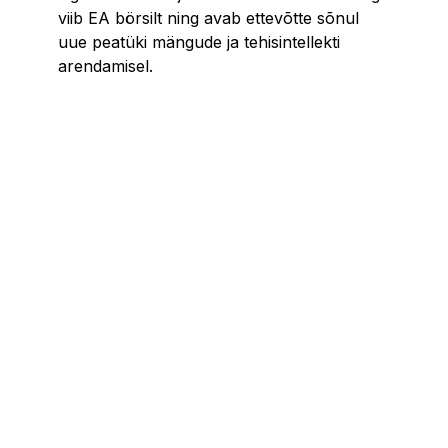
viib EA börsilt ning avab ettevõtte sõnul
uue peatüki mängude ja tehisintellekti
arendamisel.