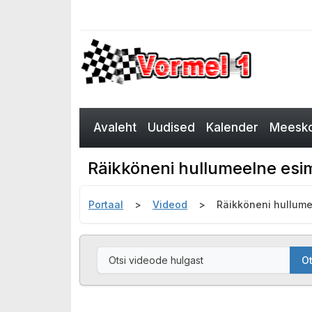
Avaleht
Uudised
Kalender
Meesko
Räikköneni hullumeelne esim
Portaal
Videod
Räikköneni hullume
Ot