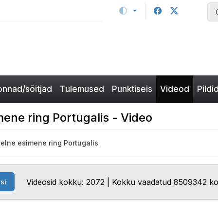
nnad/sõitjad
Tulemused
Punktiseis
Videod
Pildi
ene ring Portugalis - Video
elne esimene ring Portugalis
Videosid kokku: 2072 | Kokku vaadatud 8509342 k
si