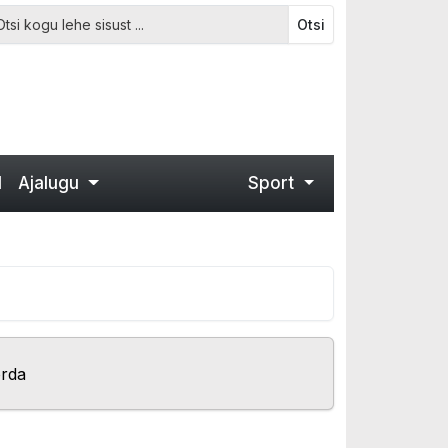
Otsi
d
Ajalugu
Sport
orda