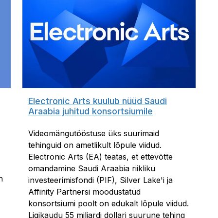
Electronic Arts kuulub nüüd Saudi
Araabia juhitud konsortsiumile
Videomängutööstuse üks suurimaid
tehinguid on ametlikult lõpule viidud.
Electronic Arts (EA) teatas, et ettevõtte
omandamine Saudi Araabia riikliku
n
investeerimisfondi (PIF), Silver Lake'i ja
Affinity Partnersi moodustatud
konsortsiumi poolt on edukalt lõpule viidud.
Ligikaudu 55 miljardi dollari suurune tehing