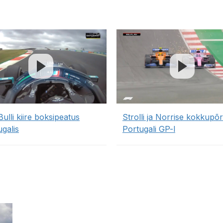
ulli kiire boksipeatus
Strolli ja Norrise kokkupõ
galis
Portugali GP-l