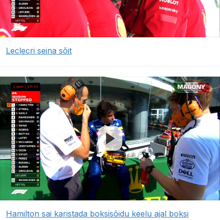
Leclecri seina sõit
Hamilton sai karistada boksisõidu keelu ajal boksi