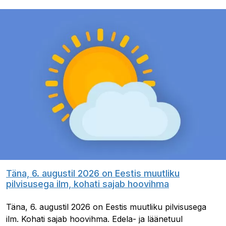
Täna, 6. augustil 2026 on Eestis muutliku
pilvisusega ilm, kohati sajab hoovihma
Täna, 6. augustil 2026 on Eestis muutliku pilvisusega
ilm. Kohati sajab hoovihma. Edela- ja läänetuul