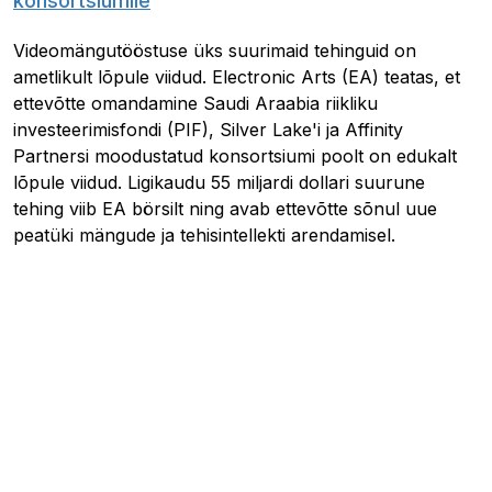
konsortsiumile
Videomängutööstuse üks suurimaid tehinguid on
ametlikult lõpule viidud. Electronic Arts (EA) teatas, et
ettevõtte omandamine Saudi Araabia riikliku
investeerimisfondi (PIF), Silver Lake'i ja Affinity
Partnersi moodustatud konsortsiumi poolt on edukalt
lõpule viidud. Ligikaudu 55 miljardi dollari suurune
tehing viib EA börsilt ning avab ettevõtte sõnul uue
peatüki mängude ja tehisintellekti arendamisel.