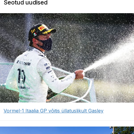
Seotud uudised
Vormel-1 Itaalia GP võitis üllatuslikult Gasley