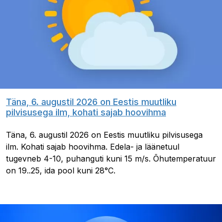
Täna, 6. augustil 2026 on Eestis muutliku
pilvisusega ilm, kohati sajab hoovihma
Täna, 6. augustil 2026 on Eestis muutliku pilvisusega
ilm. Kohati sajab hoovihma. Edela- ja läänetuul
tugevneb 4-10, puhanguti kuni 15 m/s. Õhutemperatuur
on 19..25, ida pool kuni 28°C.