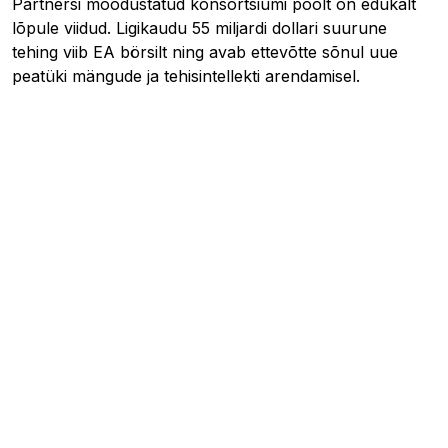
Partnersi moodustatud konsortsiumi poolt on edukalt
lõpule viidud. Ligikaudu 55 miljardi dollari suurune
tehing viib EA börsilt ning avab ettevõtte sõnul uue
peatüki mängude ja tehisintellekti arendamisel.