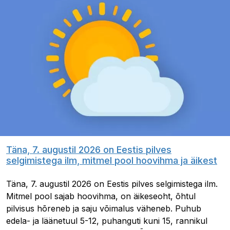
Täna, 7. augustil 2026 on Eestis pilves
selgimistega ilm, mitmel pool hoovihma ja äikest
Täna, 7. augustil 2026 on Eestis pilves selgimistega ilm.
Mitmel pool sajab hoovihma, on äikeseoht, õhtul
pilvisus hõreneb ja saju võimalus väheneb. Puhub
edela- ja läänetuul 5-12, puhanguti kuni 15, rannikul