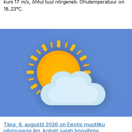
kuni 17 m/s, õhtul tuul nõrgeneb. Õhutemperatuur on
18..23°C.
Täna, 6. augustil 2026 on Eestis muutliku
pilvisusega ilm, kohati sajab hoovihma