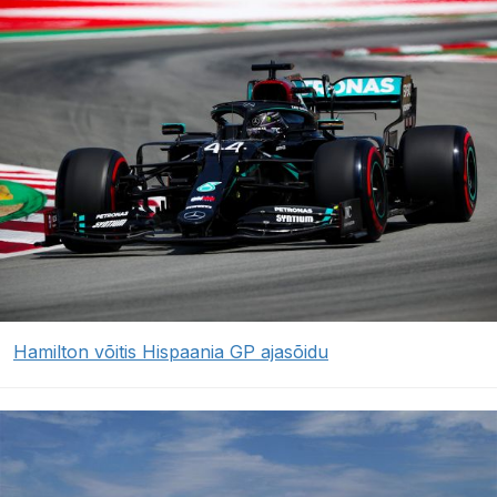
Hamilton võitis Hispaania GP ajasõidu