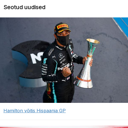
Seotud uudised
Hamilton võitis Hispaania GP