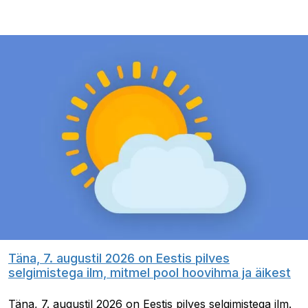
Täna, 7. augustil 2026 on Eestis pilves
selgimistega ilm, mitmel pool hoovihma ja äikest
Täna, 7. augustil 2026 on Eestis pilves selgimistega ilm.