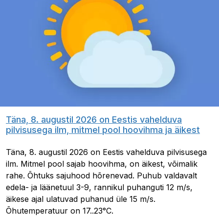
Täna, 8. augustil 2026 on Eestis vahelduva
pilvisusega ilm, mitmel pool hoovihma ja äikest
Täna, 8. augustil 2026 on Eestis vahelduva pilvisusega
ilm. Mitmel pool sajab hoovihma, on äikest, võimalik
rahe. Õhtuks sajuhood hõrenevad. Puhub valdavalt
edela- ja läänetuul 3-9, rannikul puhanguti 12 m/s,
äikese ajal ulatuvad puhanud üle 15 m/s.
Õhutemperatuur on 17..23°C.