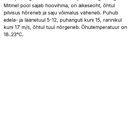
Mitmel pool sajab hoovihma, on äikeseoht, õhtul
pilvisus hõreneb ja saju võimalus väheneb. Puhub
edela- ja läänetuul 5-12, puhanguti kuni 15, rannikul
kuni 17 m/s, õhtul tuul nõrgeneb. Õhutemperatuur on
18..23°C.