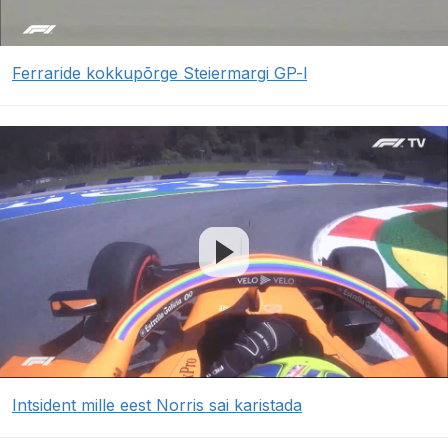
Ferraride kokkupõrge Steiermargi GP-l
Intsident mille eest Norris sai karistada