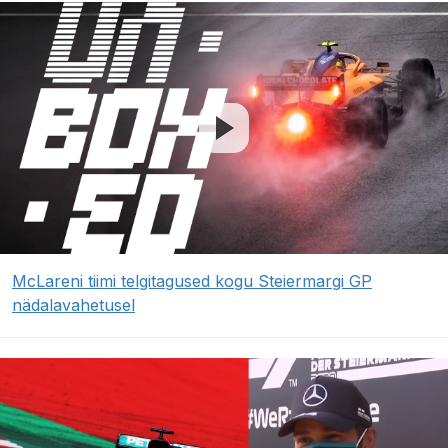
McLareni tiimi telgitagused kogu Steiermargi GP
nädalavahetusel