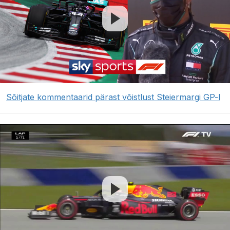
Sõitjate kommentaarid pärast võistlust Steiermargi GP-l