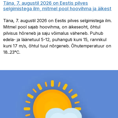
Täna, 7. augustil 2026 on Eestis pilves
selgimistega ilm, mitmel pool hoovihma ja äikest
Täna, 7. augustil 2026 on Eestis pilves selgimistega ilm.
Mitmel pool sajab hoovihma, on äikeseoht, õhtul
pilvisus hõreneb ja saju võimalus väheneb. Puhub
edela- ja läänetuul 5-12, puhanguti kuni 15, rannikul
kuni 17 m/s, õhtul tuul nõrgeneb. Õhutemperatuur on
18..23°C.