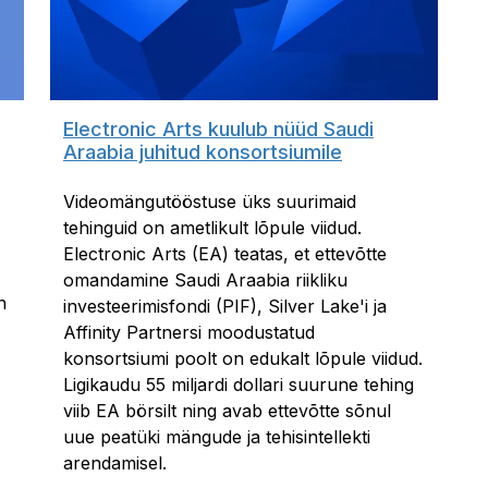
Electronic Arts kuulub nüüd Saudi
Araabia juhitud konsortsiumile
Videomängutööstuse üks suurimaid
tehinguid on ametlikult lõpule viidud.
Electronic Arts (EA) teatas, et ettevõtte
omandamine Saudi Araabia riikliku
n
investeerimisfondi (PIF), Silver Lake'i ja
Affinity Partnersi moodustatud
konsortsiumi poolt on edukalt lõpule viidud.
Ligikaudu 55 miljardi dollari suurune tehing
viib EA börsilt ning avab ettevõtte sõnul
uue peatüki mängude ja tehisintellekti
arendamisel.