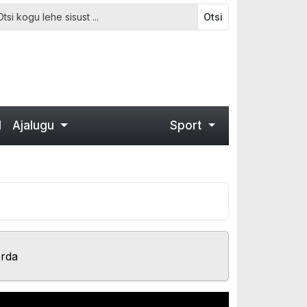
Otsi
d
Ajalugu
Sport
orda