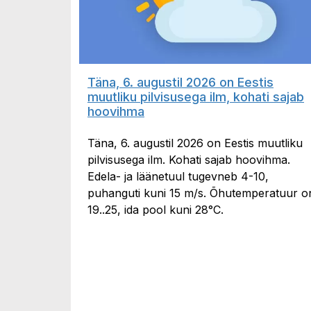
Täna, 6. augustil 2026 on Eestis
muutliku pilvisusega ilm, kohati sajab
hoovihma
Täna, 6. augustil 2026 on Eestis muutliku
pilvisusega ilm. Kohati sajab hoovihma.
Edela- ja läänetuul tugevneb 4-10,
puhanguti kuni 15 m/s. Õhutemperatuur o
19..25, ida pool kuni 28°C.