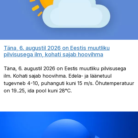
Täna, 6. augustil 2026 on Eestis muutliku
pilvisusega ilm, kohati sajab hoovihma
Täna, 6. augustil 2026 on Eestis muutliku pilvisusega
ilm. Kohati sajab hoovihma. Edela- ja läänetuul
tugevneb 4-10, puhanguti kuni 15 m/s. Õhutemperatuur
on 19..25, ida pool kuni 28°C.