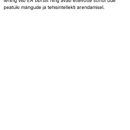
tehing viib EA börsilt ning avab ettevõtte sõnul uue
peatüki mängude ja tehisintellekti arendamisel.