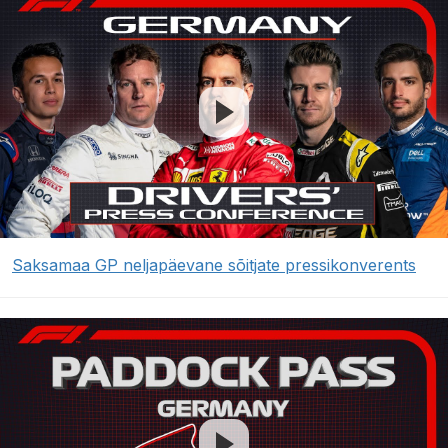
Saksamaa GP neljapäevane sõitjate pressikonverents