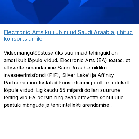
Electronic Arts kuulub nüüd Saudi Araabia juhitud
konsortsiumile
Videomängutööstuse üks suurimaid tehinguid on
ametlikult lõpule viidud. Electronic Arts (EA) teatas, et
ettevõtte omandamine Saudi Araabia riikliku
investeerimisfondi (PIF), Silver Lake'i ja Affinity
Partnersi moodustatud konsortsiumi poolt on edukalt
lõpule viidud. Ligikaudu 55 miljardi dollari suurune
tehing viib EA börsilt ning avab ettevõtte sõnul uue
peatüki mängude ja tehisintellekti arendamisel.