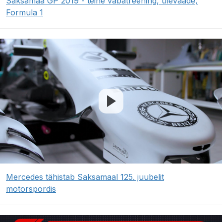
Saksamaa GP 2019 - teine vabatreening, ülevaade,
Formula 1
Mercedes tähistab Saksamaal 125. juubelit
motorspordis