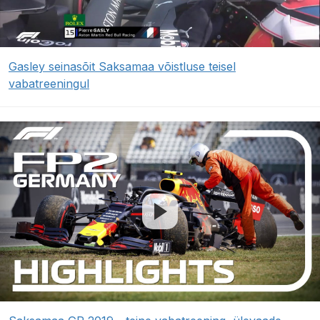
Gasley seinasõit Saksamaa võistluse teisel
vabatreeningul