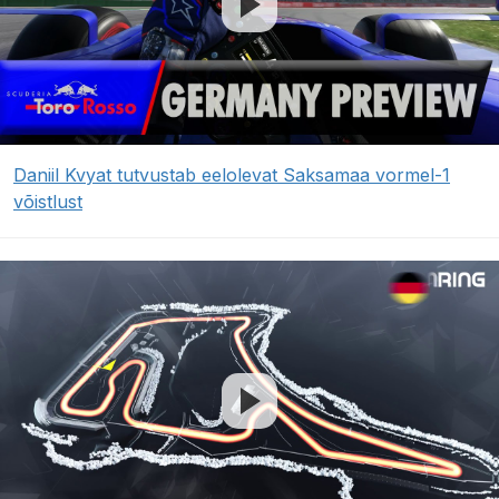
Daniil Kvyat tutvustab eelolevat Saksamaa vormel-1
võistlust