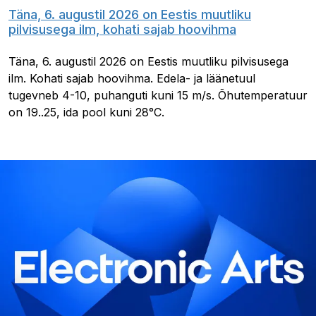
Täna, 6. augustil 2026 on Eestis muutliku
pilvisusega ilm, kohati sajab hoovihma
Täna, 6. augustil 2026 on Eestis muutliku pilvisusega
ilm. Kohati sajab hoovihma. Edela- ja läänetuul
tugevneb 4-10, puhanguti kuni 15 m/s. Õhutemperatuur
on 19..25, ida pool kuni 28°C.