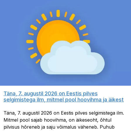
Täna, 7. augustil 2026 on Eestis pilves
selgimistega ilm, mitmel pool hoovihma ja äikest
Täna, 7. augustil 2026 on Eestis pilves selgimistega ilm.
Mitmel pool sajab hoovihma, on äikeseoht, õhtul
pilvisus hõreneb ja saju võimalus väheneb. Puhub