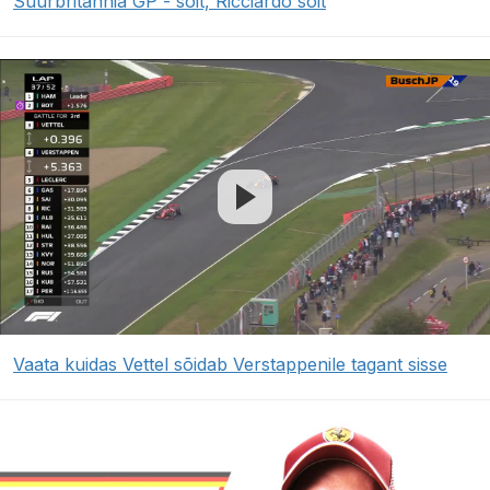
Suurbritannia GP - sõit, Ricciardo sõit
Vaata kuidas Vettel sõidab Verstappenile tagant sisse