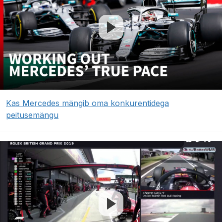
Kas Mercedes mängib oma konkurentidega
peitusemängu