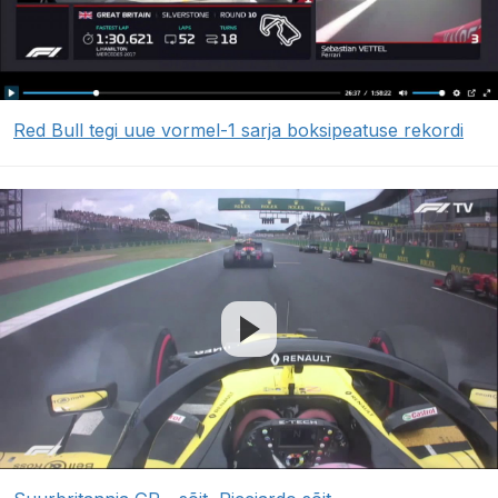
Red Bull tegi uue vormel-1 sarja boksipeatuse rekordi