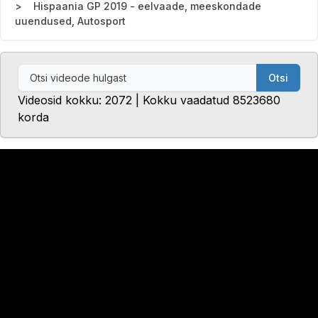
Hispaania GP 2019 - eelvaade, meeskondade
uuendused, Autosport
Otsi
Videosid kokku: 2072 | Kokku vaadatud 8523680
korda