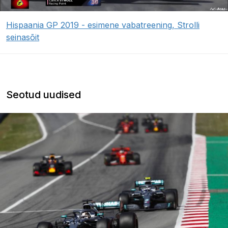
Hispaania GP 2019 - esimene vabatreening, Strolli
seinasõit
Seotud uudised