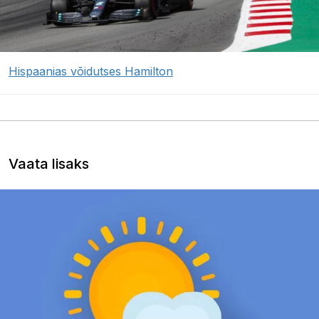
Hispaanias võidutses Hamilton
Vaata lisaks