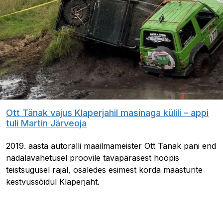
Ott Tänak vajus Klaperjahil masinaga külili – appi
tuli Martin Järveoja
2019. aasta autoralli maailmameister Ott Tänak pani end
nädalavahetusel proovile tavapärasest hoopis
teistsugusel rajal, osaledes esimest korda maasturite
kestvussõidul Klaperjaht.