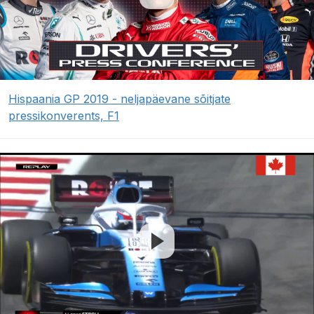
Hispaania GP 2019 - neljapäevane sõitjate
pressikonverents, F1