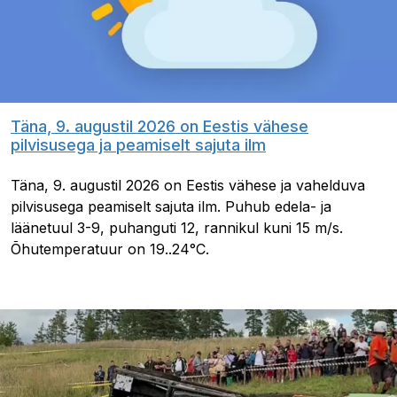
Täna, 9. augustil 2026 on Eestis vähese
pilvisusega ja peamiselt sajuta ilm
Täna, 9. augustil 2026 on Eestis vähese ja vahelduva
pilvisusega peamiselt sajuta ilm. Puhub edela- ja
läänetuul 3-9, puhanguti 12, rannikul kuni 15 m/s.
Õhutemperatuur on 19..24°C.