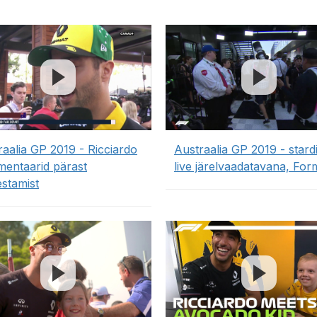
raalia GP 2019 - Ricciardo
Austraalia GP 2019 - stardi
entaarid pärast
live järelvaadatavana, For
estamist