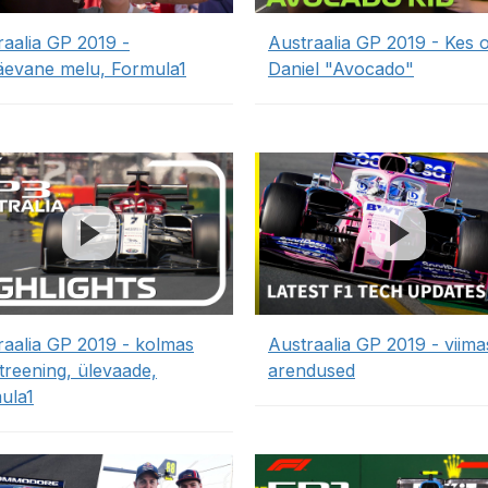
raalia GP 2019 -
Austraalia GP 2019 - Kes 
äevane melu, Formula1
Daniel "Avocado"
raalia GP 2019 - kolmas
Austraalia GP 2019 - viim
treening, ülevaade,
arendused
ula1