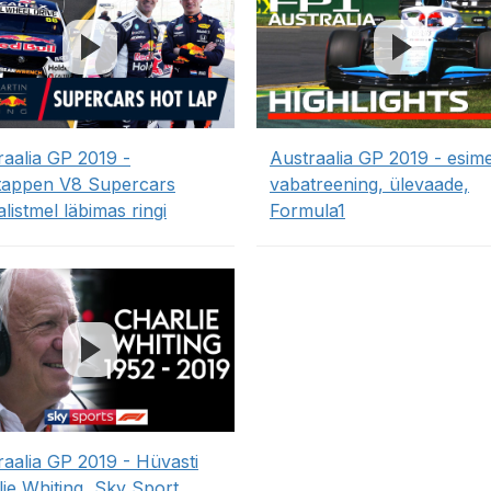
raalia GP 2019 -
Austraalia GP 2019 - esim
tappen V8 Supercars
vabatreening, ülevaade,
listmel läbimas ringi
Formula1
raalia GP 2019 - Hüvasti
lie Whiting, Sky Sport