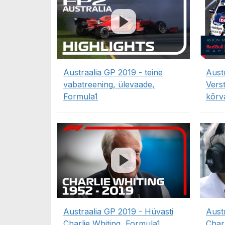
Austraalia GP 2019 - teine
Aust
vabatreening, ülevaade,
Vers
Formula1
kõrva
Austraalia GP 2019 - Hüvasti
Aust
Charlie Whiting, Formula1
Char