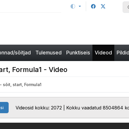
nnad/sõitjad
Tulemused
Punktiseis
Videod
Pildi
tart, Formula1 - Video
 sõit, start, Formula1
Videosid kokku: 2072 | Kokku vaadatud 8504864 k
si