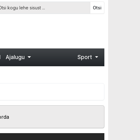
Otsi
d
Ajalugu
Sport
orda