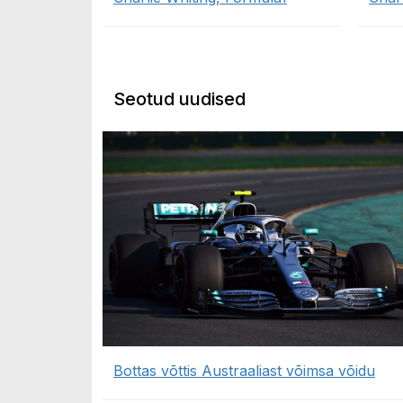
Seotud uudised
Bottas võttis Austraaliast võimsa võidu