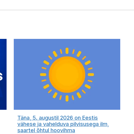
Täna, 5. augustil 2026 on Eestis
vähese ja vahelduva pilvisusega ilm,
saartel õhtul hoovihma