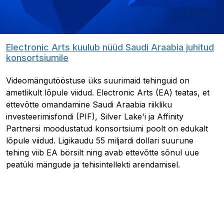
Electronic Arts kuulub nüüd Saudi Araabia juhitud
konsortsiumile
Videomängutööstuse üks suurimaid tehinguid on
ametlikult lõpule viidud. Electronic Arts (EA) teatas, et
ettevõtte omandamine Saudi Araabia riikliku
investeerimisfondi (PIF), Silver Lake'i ja Affinity
Partnersi moodustatud konsortsiumi poolt on edukalt
lõpule viidud. Ligikaudu 55 miljardi dollari suurune
tehing viib EA börsilt ning avab ettevõtte sõnul uue
peatüki mängude ja tehisintellekti arendamisel.