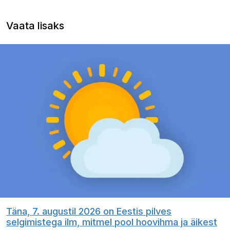
Vaata lisaks
Täna, 7. augustil 2026 on Eestis pilves
selgimistega ilm, mitmel pool hoovihma ja äikest