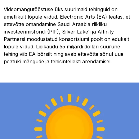
Videomängutööstuse üks suurimaid tehinguid on
ametlikult lõpule viidud. Electronic Arts (EA) teatas, et
ettevõtte omandamine Saudi Araabia riikliku
investeerimisfondi (PIF), Silver Lake'i ja Affinity
Partnersi moodustatud konsortsiumi poolt on edukalt
lõpule viidud. Ligikaudu 55 miljardi dollari suurune
tehing viib EA börsilt ning avab ettevõtte sõnul uue
peatüki mängude ja tehisintellekti arendamisel.