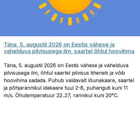
Täna, 5. augustil 2026 on Eestis vähese ja
vahelduva pilvisusega ilm, saartel õhtul hoovihma
Täna, 5. augustil 2026 on Eestis vähese ja vahelduva
pilvisusega ilm, õhtul saartel pilvisus tiheneb ja võib
hoovihma sadada. Puhub valdavalt lõunakaare, saartel
ja põhjarannikul idakaare tuul 2-8, puhanguti kuni 11
m/s. Õhutemperatuur 22..27, rannikul kuni 20°C.