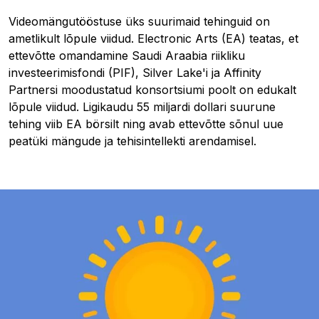
Videomängutööstuse üks suurimaid tehinguid on
ametlikult lõpule viidud. Electronic Arts (EA) teatas, et
ettevõtte omandamine Saudi Araabia riikliku
investeerimisfondi (PIF), Silver Lake'i ja Affinity
Partnersi moodustatud konsortsiumi poolt on edukalt
lõpule viidud. Ligikaudu 55 miljardi dollari suurune
tehing viib EA börsilt ning avab ettevõtte sõnul uue
peatüki mängude ja tehisintellekti arendamisel.