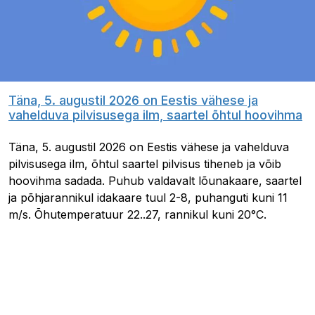
Täna, 5. augustil 2026 on Eestis vähese ja
vahelduva pilvisusega ilm, saartel õhtul hoovihma
Täna, 5. augustil 2026 on Eestis vähese ja vahelduva
pilvisusega ilm, õhtul saartel pilvisus tiheneb ja võib
hoovihma sadada. Puhub valdavalt lõunakaare, saartel
ja põhjarannikul idakaare tuul 2-8, puhanguti kuni 11
m/s. Õhutemperatuur 22..27, rannikul kuni 20°C.