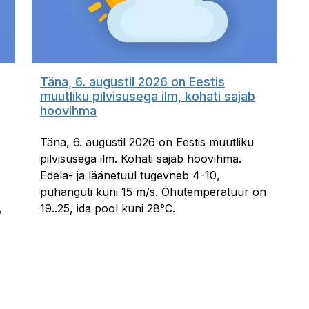
Täna, 6. augustil 2026 on Eestis
muutliku pilvisusega ilm, kohati sajab
hoovihma
Täna, 6. augustil 2026 on Eestis muutliku
pilvisusega ilm. Kohati sajab hoovihma.
Edela- ja läänetuul tugevneb 4-10,
puhanguti kuni 15 m/s. Õhutemperatuur on
,
19..25, ida pool kuni 28°C.