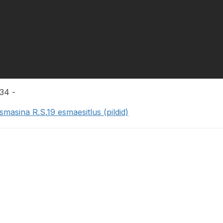
:34 -
smasina R.S.19 esmaesitlus (pildid)