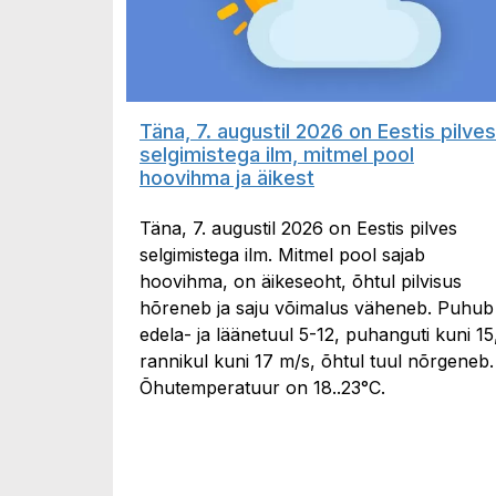
Täna, 7. augustil 2026 on Eestis pilves
selgimistega ilm, mitmel pool
hoovihma ja äikest
Täna, 7. augustil 2026 on Eestis pilves
selgimistega ilm. Mitmel pool sajab
hoovihma, on äikeseoht, õhtul pilvisus
hõreneb ja saju võimalus väheneb. Puhub
edela- ja läänetuul 5-12, puhanguti kuni 15
rannikul kuni 17 m/s, õhtul tuul nõrgeneb.
Õhutemperatuur on 18..23°C.