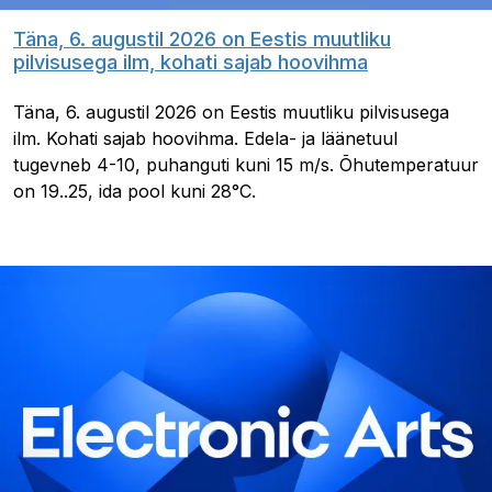
Täna, 6. augustil 2026 on Eestis muutliku
pilvisusega ilm, kohati sajab hoovihma
Täna, 6. augustil 2026 on Eestis muutliku pilvisusega
ilm. Kohati sajab hoovihma. Edela- ja läänetuul
tugevneb 4-10, puhanguti kuni 15 m/s. Õhutemperatuur
on 19..25, ida pool kuni 28°C.