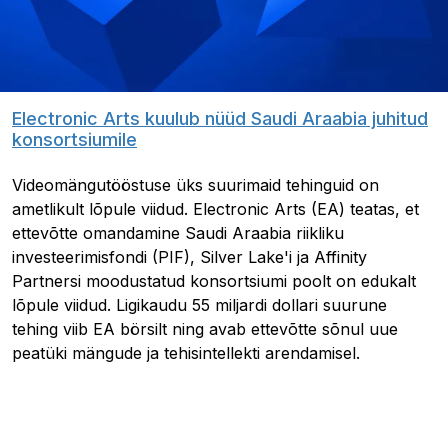
Electronic Arts kuulub nüüd Saudi Araabia juhitud
konsortsiumile
Videomängutööstuse üks suurimaid tehinguid on
ametlikult lõpule viidud. Electronic Arts (EA) teatas, et
ettevõtte omandamine Saudi Araabia riikliku
investeerimisfondi (PIF), Silver Lake'i ja Affinity
Partnersi moodustatud konsortsiumi poolt on edukalt
lõpule viidud. Ligikaudu 55 miljardi dollari suurune
tehing viib EA börsilt ning avab ettevõtte sõnul uue
peatüki mängude ja tehisintellekti arendamisel.