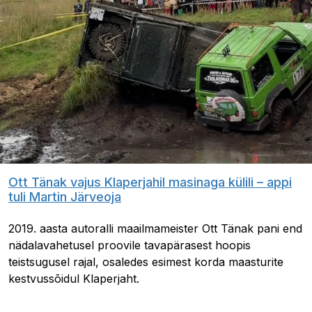
Ott Tänak vajus Klaperjahil masinaga külili – appi
tuli Martin Järveoja
2019. aasta autoralli maailmameister Ott Tänak pani end
nädalavahetusel proovile tavapärasest hoopis
teistsugusel rajal, osaledes esimest korda maasturite
kestvussõidul Klaperjaht.