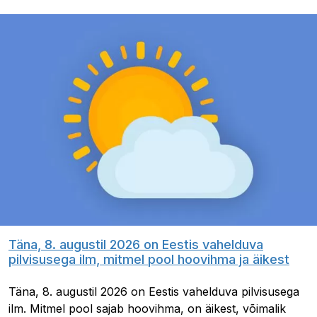
Täna, 8. augustil 2026 on Eestis vahelduva
pilvisusega ilm, mitmel pool hoovihma ja äikest
Täna, 8. augustil 2026 on Eestis vahelduva pilvisusega
ilm. Mitmel pool sajab hoovihma, on äikest, võimalik