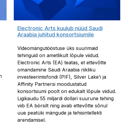
Electronic Arts kuulub nüüd Saudi
Araabia juhitud konsortsiumile
Videomängutööstuse üks suurimaid
tehinguid on ametlikult lõpule viidud.
Electronic Arts (EA) teatas, et ettevõtte
omandamine Saudi Araabia riikliku
n
investeerimisfondi (PIF), Silver Lake'i ja
Affinity Partnersi moodustatud
konsortsiumi poolt on edukalt lõpule viidud.
Ligikaudu 55 miljardi dollari suurune tehing
viib EA börsilt ning avab ettevõtte sõnul
uue peatüki mängude ja tehisintellekti
arendamisel.