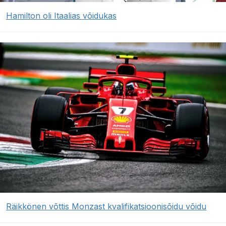
Hamilton oli Itaalias võidukas
Räikkönen võttis Monzast kvalifikatsioonisõidu võidu