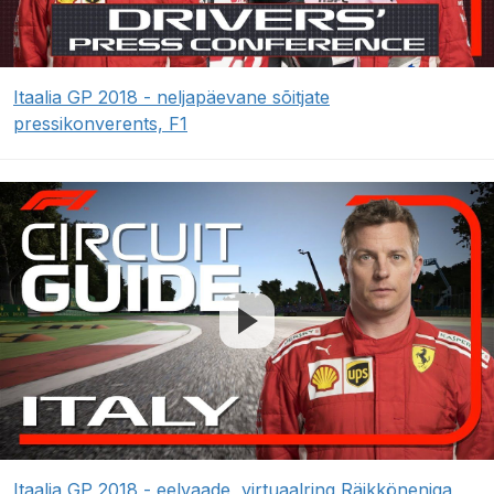
Itaalia GP 2018 - neljapäevane sõitjate
pressikonverents, F1
Itaalia GP 2018 - eelvaade, virtuaalring Räikköneniga,