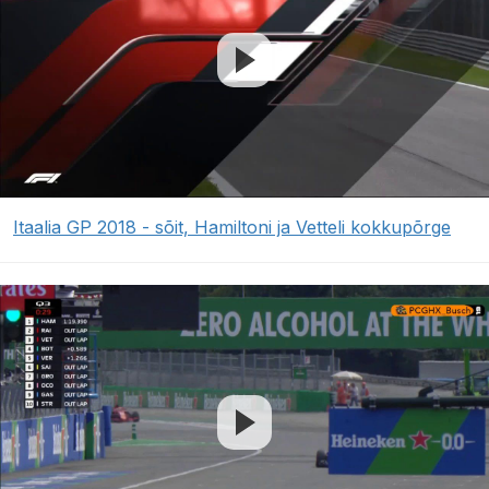
Itaalia GP 2018 - sõit, Hamiltoni ja Vetteli kokkupõrge