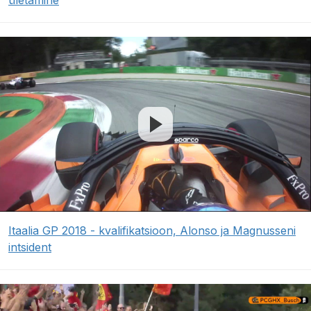
ületamine
Itaalia GP 2018 - kvalifikatsioon, Alonso ja Magnusseni
intsident