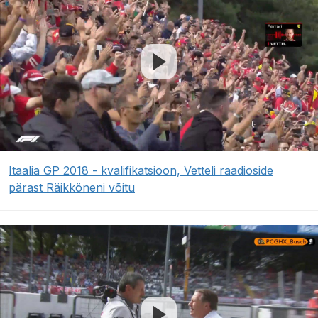
Itaalia GP 2018 - kvalifikatsioon, Vetteli raadioside
pärast Räikköneni võitu