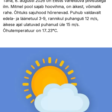
Täna, 8. augustil 2026 on Eestis vahelduva pilvisusega
ilm. Mitmel pool sajab hoovihma, on äikest, võimalik
rahe. Õhtuks sajuhood hõrenevad. Puhub valdavalt
edela- ja läänetuul 3-9, rannikul puhanguti 12 m/s,
äikese ajal ulatuvad puhanud üle 15 m/s.
Õhutemperatuur on 17..23°C.