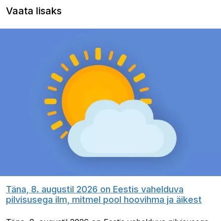
Vaata lisaks
Täna, 8. augustil 2026 on Eestis vahelduva
pilvisusega ilm, mitmel pool hoovihma ja äikest