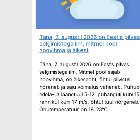
Täna, 7. augustil 2026 on Eestis pilves
selgimistega ilm, mitmel pool
hoovihma ja äikest
Täna, 7. augustil 2026 on Eestis pilves
selgimistega ilm. Mitmel pool sajab
hoovihma, on äikeseoht, õhtul pilvisus
hõreneb ja saju võimalus väheneb. Puhub
edela- ja läänetuul 5-12, puhanguti kuni 15
rannikul kuni 17 m/s, õhtul tuul nõrgeneb.
Õhutemperatuur on 18..23°C.