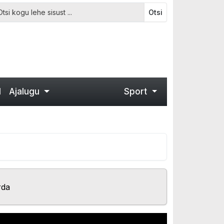
Otsi
d
Ajalugu
Sport
rda