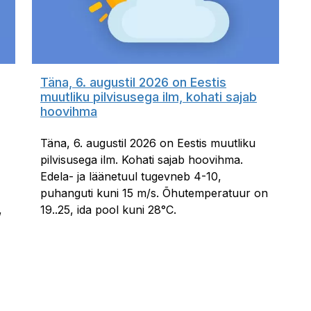
Täna, 6. augustil 2026 on Eestis
muutliku pilvisusega ilm, kohati sajab
hoovihma
Täna, 6. augustil 2026 on Eestis muutliku
pilvisusega ilm. Kohati sajab hoovihma.
Edela- ja läänetuul tugevneb 4-10,
puhanguti kuni 15 m/s. Õhutemperatuur on
,
19..25, ida pool kuni 28°C.