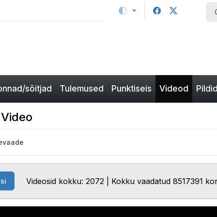
nnad/sõitjad
Tulemused
Punktiseis
Videod
Pildi
 Video
levaade
Videosid kokku: 2072 | Kokku vaadatud 8517391 ko
si