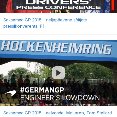
Saksamaa GP 2018 - neljapäevane sõitjate
pressikonverents, F1
Saksamaa GP 2018 - eelvaade, McLaren, Tom Stallard