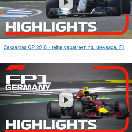
Saksamaa GP 2018 - teine vabatreening, ülevaade, F1