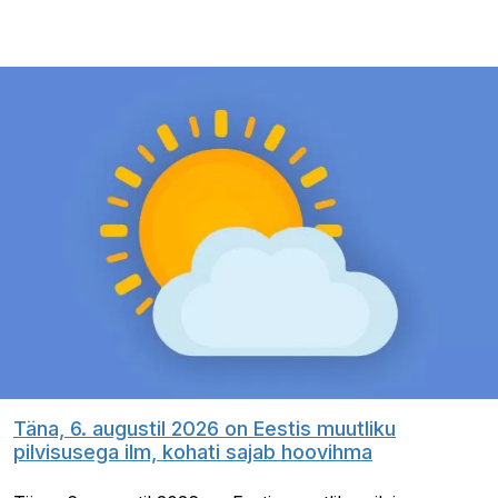
Täna, 6. augustil 2026 on Eestis muutliku
pilvisusega ilm, kohati sajab hoovihma