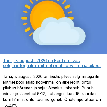
Täna, 7. augustil 2026 on Eestis pilves
selgimistega ilm, mitmel pool hoovihma ja äikest
Täna, 7. augustil 2026 on Eestis pilves selgimistega ilm.
Mitmel pool sajab hoovihma, on äikeseoht, õhtul
pilvisus hõreneb ja saju võimalus väheneb. Puhub
edela- ja läänetuul 5-12, puhanguti kuni 15, rannikul
kuni 17 m/s, õhtul tuul nõrgeneb. Õhutemperatuur on
18..23°C.