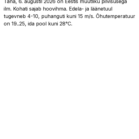
Täna, 6. augustil 2026 on Eestis muutliku pilvisusega
ilm. Kohati sajab hoovihma. Edela- ja läänetuul
tugevneb 4-10, puhanguti kuni 15 m/s. Õhutemperatuur
on 19..25, ida pool kuni 28°C.