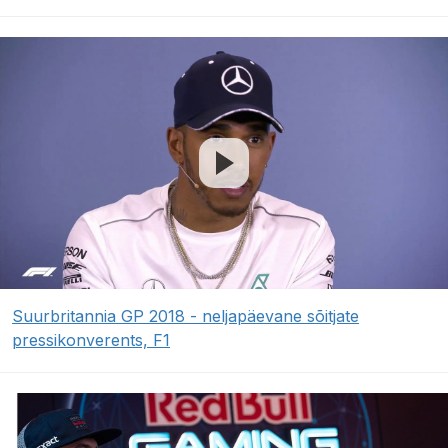
Suurbritannia GP 2018 - neljapäevane sõitjate
pressikonverents, F1