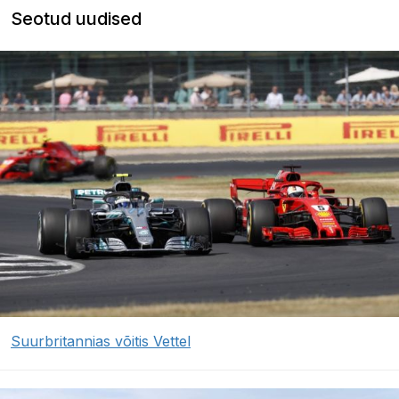
Seotud uudised
Suurbritannias võitis Vettel