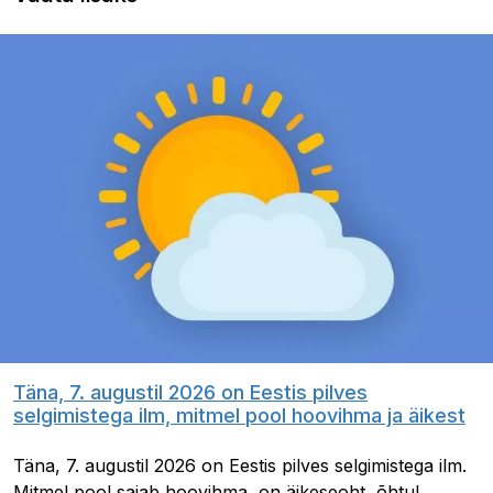
Täna, 7. augustil 2026 on Eestis pilves
selgimistega ilm, mitmel pool hoovihma ja äikest
Täna, 7. augustil 2026 on Eestis pilves selgimistega ilm.
Mitmel pool sajab hoovihma, on äikeseoht, õhtul