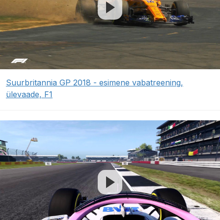
Suurbritannia GP 2018 - esimene vabatreening,
ülevaade, F1