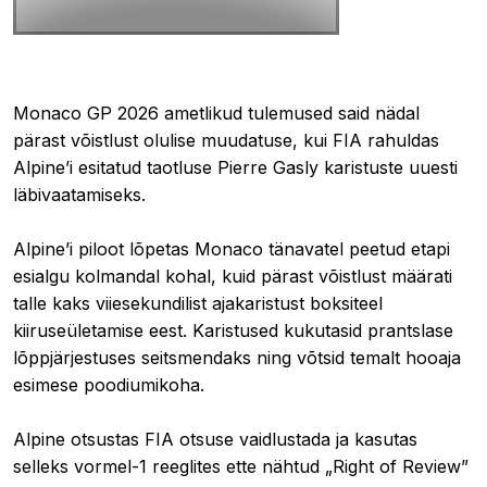
12.06.2026 14:03
Monaco GP 2026 ametlikud tulemused said nädal
pärast võistlust olulise muudatuse, kui FIA rahuldas
Alpine’i esitatud taotluse Pierre Gasly karistuste uuesti
läbivaatamiseks.
Alpine’i piloot lõpetas Monaco tänavatel peetud etapi
esialgu kolmandal kohal, kuid pärast võistlust määrati
talle kaks viiesekundilist ajakaristust boksiteel
kiiruseületamise eest. Karistused kukutasid prantslase
lõppjärjestuses seitsmendaks ning võtsid temalt hooaja
esimese poodiumikoha.
Alpine otsustas FIA otsuse vaidlustada ja kasutas
selleks vormel-1 reeglites ette nähtud „Right of Review”