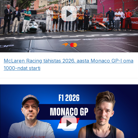
McLaren Racing tähistas 2026. aasta Monaco GP-l oma
1000-ndat starti