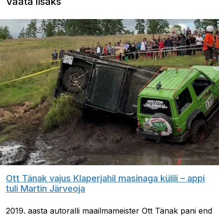
Vaata lisaks
Ott Tänak vajus Klaperjahil masinaga külili – appi
tuli Martin Järveoja
2019. aasta autoralli maailmameister Ott Tänak pani end