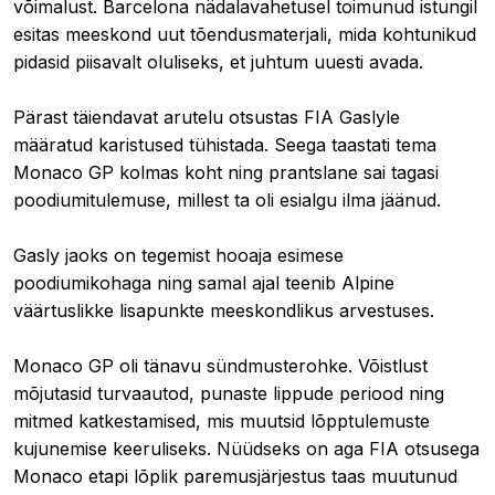
võimalust. Barcelona nädalavahetusel toimunud istungil
esitas meeskond uut tõendusmaterjali, mida kohtunikud
pidasid piisavalt oluliseks, et juhtum uuesti avada.
Pärast täiendavat arutelu otsustas FIA Gaslyle
määratud karistused tühistada. Seega taastati tema
Monaco GP kolmas koht ning prantslane sai tagasi
poodiumitulemuse, millest ta oli esialgu ilma jäänud.
Gasly jaoks on tegemist hooaja esimese
poodiumikohaga ning samal ajal teenib Alpine
väärtuslikke lisapunkte meeskondlikus arvestuses.
Monaco GP oli tänavu sündmusterohke. Võistlust
mõjutasid turvaautod, punaste lippude periood ning
mitmed katkestamised, mis muutsid lõpptulemuste
kujunemise keeruliseks. Nüüdseks on aga FIA otsusega
Monaco etapi lõplik paremusjärjestus taas muutunud