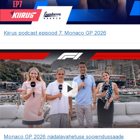
Kiirus podcast episood 7, Monaco GP 2026
Monaco GP 2026 nädalavahetuse soojendussaade