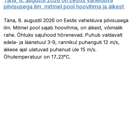
Täna, 8. augustil 2026 on Eestis vahelduva
pilvisusega ilm, mitmel pool hoovihma ja äikest
Täna, 8. augustil 2026 on Eestis vahelduva pilvisusega
ilm. Mitmel pool sajab hoovihma, on äikest, võimalik
rahe. Õhtuks sajuhood hõrenevad. Puhub valdavalt
edela- ja läänetuul 3-9, rannikul puhanguti 12 m/s,
äikese ajal ulatuvad puhanud üle 15 m/s.
Õhutemperatuur on 17..23°C.