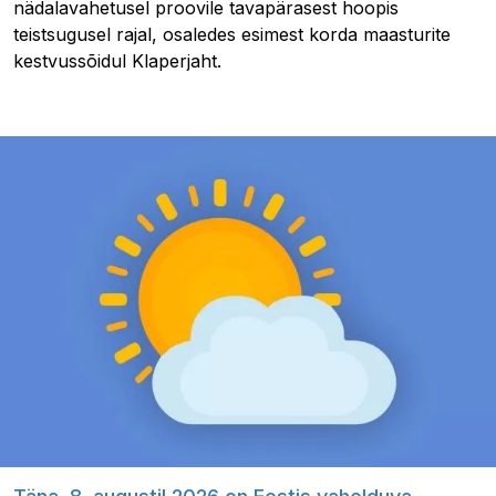
nädalavahetusel proovile tavapärasest hoopis
teistsugusel rajal, osaledes esimest korda maasturite
kestvussõidul Klaperjaht.