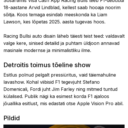
Sõsartiimis Visa Cash App Racing Bulls teeb F1-debüüdi
18-aastane Arvid Lindblad, kellest saab hooaja noorim
sõitja. Koos temaga esindab meeskonda ka Liam
Lawson, kes lõpetas 2025. aasta tugevas hoos.
Racing Bullsi auto disain läheb täiesti teist teed: valdavalt
valge kere, sinised detailid ja puhtam üldjoon annavad
masinale modernse ja minimalistliku ilme.
Detroitis toimus tõeline show
Esitlus polnud pelgalt pressiüritus, vaid täiemahuline
lavashow. Kohal viibisid F1 tegevjuht Stefano
Domenicali, Fordi juht Jim Farley ning mitmed tuntud
külalised. Publik nägi ka esimest korda F1 ajaloos
jõuallika esitlust, mis edastati otse Apple Vision Pro abil.
Pildid