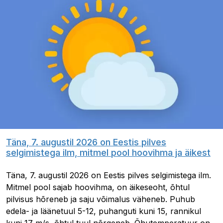
Täna, 7. augustil 2026 on Eestis pilves
selgimistega ilm, mitmel pool hoovihma ja äikest
Täna, 7. augustil 2026 on Eestis pilves selgimistega ilm.
Mitmel pool sajab hoovihma, on äikeseoht, õhtul
pilvisus hõreneb ja saju võimalus väheneb. Puhub
edela- ja läänetuul 5-12, puhanguti kuni 15, rannikul