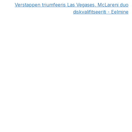
Verstappen triumfeeris Las Vegases, McLareni duo
diskvalifitseeriti - Eelmine