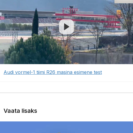
Audi vormel-1 tiimi R26 masina esimene test
Vaata lisaks