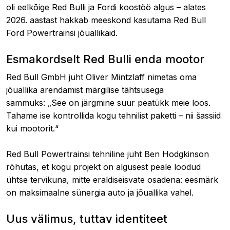
oli eelkõige Red Bulli ja Fordi koostöö algus – alates
2026. aastast hakkab meeskond kasutama Red Bull
Ford Powertrainsi jõuallikaid.
Esmakordselt Red Bulli enda mootor
Red Bull GmbH juht Oliver Mintzlaff nimetas oma
jõuallika arendamist märgilise tähtsusega
sammuks: „See on järgmine suur peatükk meie loos.
Tahame ise kontrollida kogu tehnilist paketti – nii šassiid
kui mootorit.“
Red Bull Powertrainsi tehniline juht Ben Hodgkinson
rõhutas, et kogu projekt on algusest peale loodud
ühtse tervikuna, mitte eraldiseisvate osadena: eesmärk
on maksimaalne sünergia auto ja jõuallika vahel.
Uus välimus, tuttav identiteet