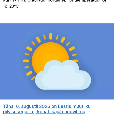
kuni 17 m/s, õhtul tuul nõrgeneb. Õhutemperatuur on
18..23°C.
Täna, 6. augustil 2026 on Eestis muutliku
pilvisusega ilm, kohati sajab hoovihma