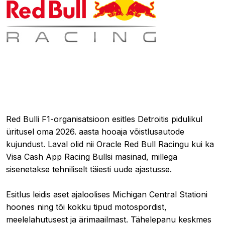
16.01.2026 12:14
Red Bulli F1-organisatsioon esitles Detroitis pidulikul
üritusel oma 2026. aasta hooaja võistlusautode
kujundust. Laval olid nii Oracle Red Bull Racingu kui ka
Visa Cash App Racing Bullsi masinad, millega
sisenetakse tehniliselt täiesti uude ajastusse.
Esitlus leidis aset ajaloolises Michigan Central Stationi
hoones ning tõi kokku tipud motospordist,
meelelahutusest ja ärimaailmast. Tähelepanu keskmes