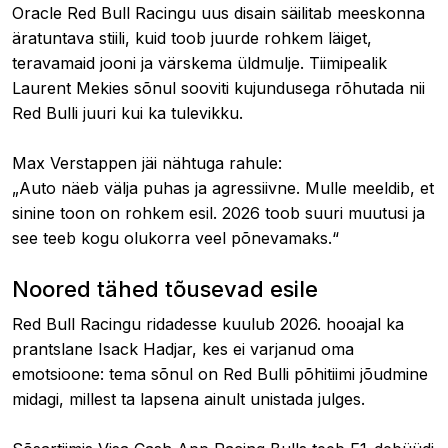
Oracle Red Bull Racingu uus disain säilitab meeskonna
äratuntava stiili, kuid toob juurde rohkem läiget,
teravamaid jooni ja värskema üldmulje. Tiimipealik
Laurent Mekies sõnul sooviti kujundusega rõhutada nii
Red Bulli juuri kui ka tulevikku.
Max Verstappen jäi nähtuga rahule:
„Auto näeb välja puhas ja agressiivne. Mulle meeldib, et
sinine toon on rohkem esil. 2026 toob suuri muutusi ja
see teeb kogu olukorra veel põnevamaks.“
Noored tähed tõusevad esile
Red Bull Racingu ridadesse kuulub 2026. hooajal ka
prantslane Isack Hadjar, kes ei varjanud oma
emotsioone: tema sõnul on Red Bulli põhitiimi jõudmine
midagi, millest ta lapsena ainult unistada julges.