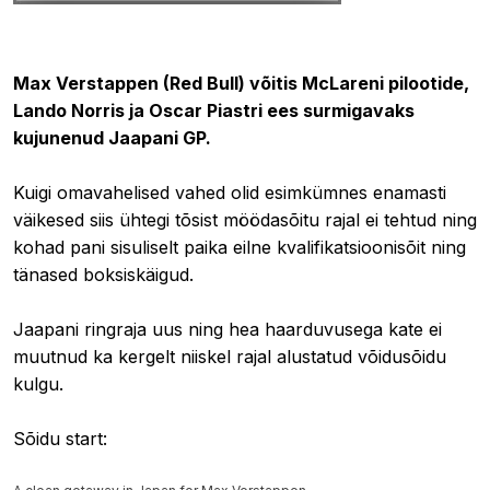
06.04.2025 17:07
Max Verstappen (Red Bull) võitis McLareni pilootide,
Lando Norris ja Oscar Piastri ees surmigavaks
kujunenud Jaapani GP.
Kuigi omavahelised vahed olid esimkümnes enamasti
väikesed siis ühtegi tõsist möödasõitu rajal ei tehtud ning
kohad pani sisuliselt paika eilne kvalifikatsioonisõit ning
tänased boksiskäigud.
Jaapani ringraja uus ning hea haarduvusega kate ei
muutnud ka kergelt niiskel rajal alustatud võidusõidu
kulgu.
Sõidu start: