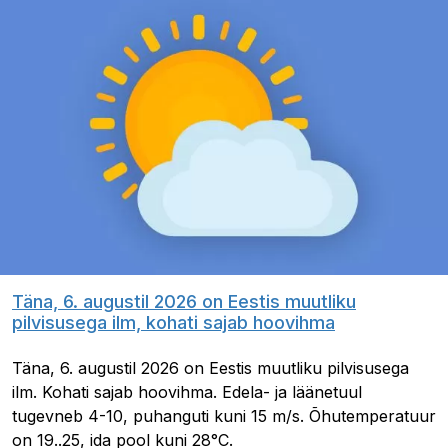
Täna, 6. augustil 2026 on Eestis muutliku
pilvisusega ilm, kohati sajab hoovihma
Täna, 6. augustil 2026 on Eestis muutliku pilvisusega
ilm. Kohati sajab hoovihma. Edela- ja läänetuul
tugevneb 4-10, puhanguti kuni 15 m/s. Õhutemperatuur
on 19..25, ida pool kuni 28°C.