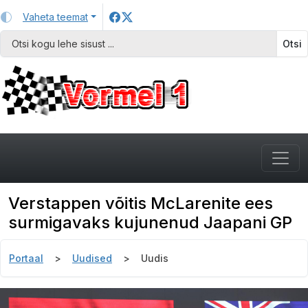
Vaheta teemat
Otsi
Verstappen võitis McLarenite ees
surmigavaks kujunenud Jaapani GP
Portaal
Uudised
Uudis