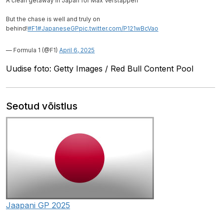
A clean getaway in Japan for Max Verstappen
But the chase is well and truly on
behind!
#F1
#JapaneseGP
pic.twitter.com/P121wBcVao
— Formula 1 (@F1)
April 6, 2025
Uudise foto: Getty Images / Red Bull Content Pool
Seotud võistlus
Jaapani GP 2025