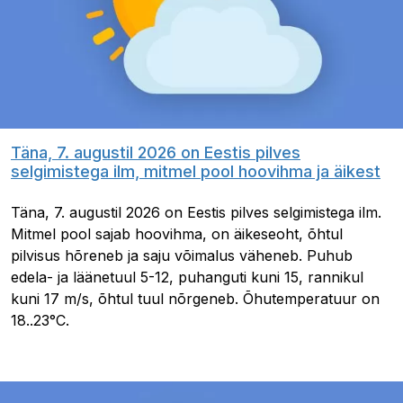
Täna, 7. augustil 2026 on Eestis pilves
selgimistega ilm, mitmel pool hoovihma ja äikest
Täna, 7. augustil 2026 on Eestis pilves selgimistega ilm.
Mitmel pool sajab hoovihma, on äikeseoht, õhtul
pilvisus hõreneb ja saju võimalus väheneb. Puhub
edela- ja läänetuul 5-12, puhanguti kuni 15, rannikul
kuni 17 m/s, õhtul tuul nõrgeneb. Õhutemperatuur on
18..23°C.