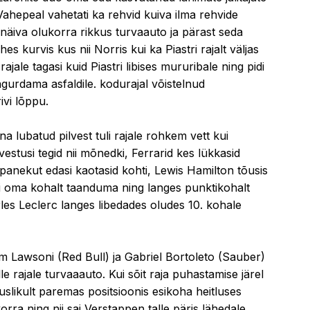
Vahepeal vahetati ka rehvid kuiva ilma rehvide
näiva olukorra rikkus turvaauto ja pärast seda
 kurvis kus nii Norris kui ka Piastri rajalt väljas
 rajale tagasi kuid Piastri libises mururibale ning pidi
agurdama asfaldile. kodurajal võistelnud
ivi lõppu.
a lubatud pilvest tuli rajale rohkem vett kui
vestusi tegid nii mõnedki, Ferrarid kes lükkasid
panekut edasi kaotasid kohti, Lewis Hamilton tõusis
pidi oma kohalt taanduma ning langes punktikohalt
rles Leclerc langes libedades oludes 10. kohale
am Lawson
i (Red Bull) ja Gabriel Bortoleto (Sauber)
le rajale turvaaauto. Kui sõit raja puhastamise järel
latuslikult paremas positsioonis esikoha heitluses
orra ning nii sai Verstappen talle päris lähedale