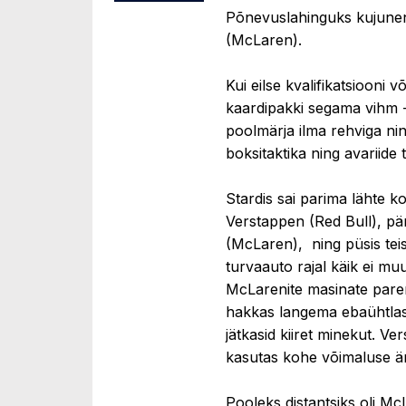
Põnevuslahinguks kujunen
(McLaren).
Kui eilse kvalifikatsiooni 
kaardipakki segama vihm - 
poolmärja ilma rehviga nin
boksitaktika ning avariide 
Stardis sai parima lähte 
Verstappen (Red Bull), pär
(McLaren), ning püsis teis
turvaauto rajal käik ei mu
McLarenite masinate parem
hakkas langema ebaühtlase
jätkasid kiiret minekut. Ve
kasutas kohe võimaluse ära
Pooleks distantsiks oli Mc