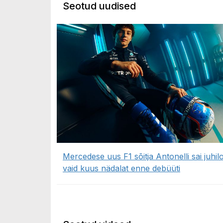
Seotud uudised
Mercedese uus F1 sõitja Antonelli sai juhil
vaid kuus nädalat enne debüüti