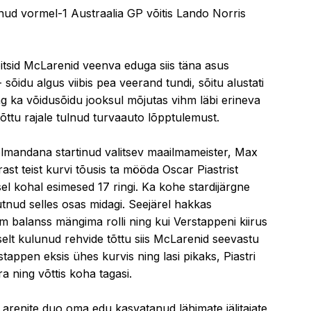
ud vormel-1 Austraalia GP võitis Lando Norris
võitsid McLarenid veenva eduga siis täna asus
sõidu algus viibis pea veerand tundi, sõitu alustati
g ka võidusõidu jooksul mõjutas vihm läbi erineva
tõttu rajale tulnud turvaauto lõpptulemust.
kolmandana startinud valitsev maailmameister, Max
ast teist kurvi tõusis ta mööda Oscar Piastrist
el kohal esimesed 17 ringi. Ka kohe stardijärgne
utnud selles osas midagi. Seejärel hakkas
 balanss mängima rolli ning kui Verstappeni kiirus
lt kulunud rehvide tõttu siis McLarenid seevastu
rstappen eksis ühes kurvis ning lasi pikaks, Piastri
 ning võttis koha tagasi.
Larenite duo oma edu kasvatanud lähimate jälitajate