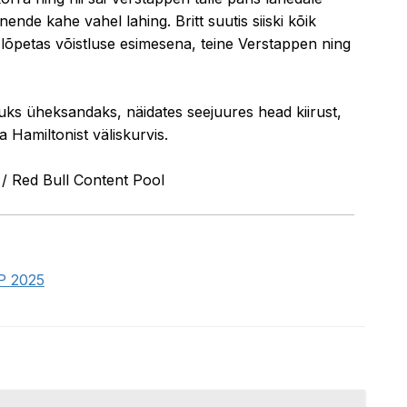
nende kahe vahel lahing. Britt suutis siiski kõik
lõpetas võistluse esimesena, teine Verstappen ning
õpuks üheksandaks, näidates seejuures head kiirust,
a Hamiltonist väliskurvis.
 / Red Bull Content Pool
GP 2025