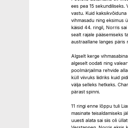
ees pea 15 sekundiliseks. 
vastu. Kuid kaksikvõiduna 
vihmasadu ning eksimus ühes
käisid 44. ringil, Norris sai
sealt rajale pääsemiseks t
austraallane langes päris r
Algselt kerge vihmasabinan
algeselt oodati ning valear
poolmärjailma rehvide alla
küll viivuks liidriks kuid 
välja selleks hetkeks. Cha
pärast spinni.
11 ringi enne lõppu tuli
Li
masinate teisaldamiseks jäl
uuesti alata sai siis oli ül
Verstappen. Norris eksis k