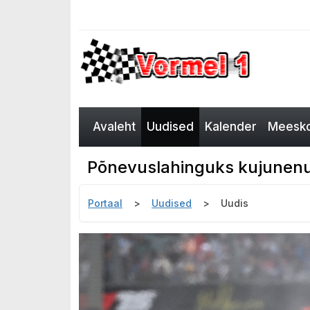
Avaleht
Uudised
Kalender
Meesko
Põnevuslahinguks kujunenud
Portaal
Uudised
Uudis