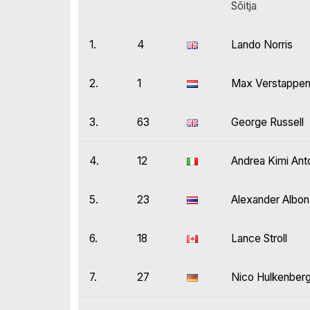
Sõitja
1.
4
Lando Norris
2.
1
Max Verstappe
3.
63
George Russell
4.
12
Andrea Kimi Anto
5.
23
Alexander Albon
6.
18
Lance Stroll
7.
27
Nico Hulkenber