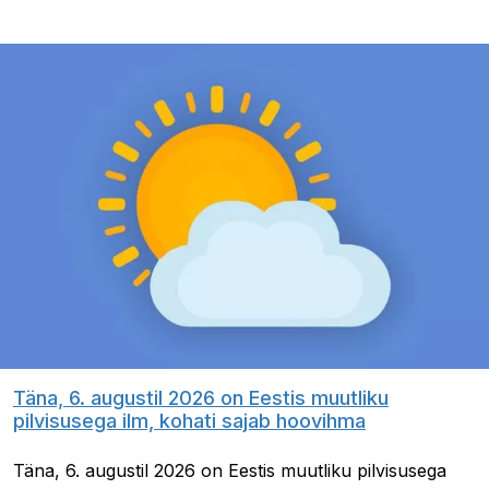
Täna, 6. augustil 2026 on Eestis muutliku
pilvisusega ilm, kohati sajab hoovihma
Täna, 6. augustil 2026 on Eestis muutliku pilvisusega