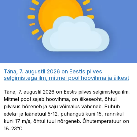
Täna, 7. augustil 2026 on Eestis pilves
selgimistega ilm, mitmel pool hoovihma ja äikest
Täna, 7. augustil 2026 on Eestis pilves selgimistega ilm.
Mitmel pool sajab hoovihma, on äikeseoht, õhtul
pilvisus hõreneb ja saju võimalus väheneb. Puhub
edela- ja läänetuul 5-12, puhanguti kuni 15, rannikul
kuni 17 m/s, õhtul tuul nõrgeneb. Õhutemperatuur on
18..23°C.