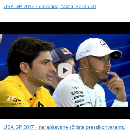
USA GP 2017 - eelvaade, faktid, Formula1
USA GP 2017 - neljapäevane sõitjate pressikonverents,