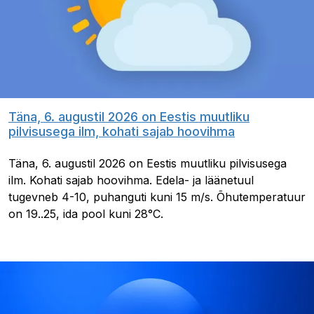
Täna, 6. augustil 2026 on Eestis muutliku
pilvisusega ilm, kohati sajab hoovihma
Täna, 6. augustil 2026 on Eestis muutliku pilvisusega
ilm. Kohati sajab hoovihma. Edela- ja läänetuul
tugevneb 4-10, puhanguti kuni 15 m/s. Õhutemperatuur
on 19..25, ida pool kuni 28°C.