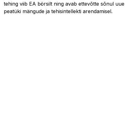
tehing viib EA börsilt ning avab ettevõtte sõnul uue
peatüki mängude ja tehisintellekti arendamisel.